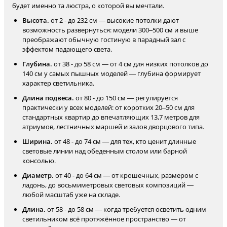
будет именно та люстра, о которой вы мечтали.
Высота.
от 2 - до 232 см — высокие потолки дают
возможность развернуться: модели 300–500 см и выше
преображают обычную гостиную в парадный зал с
эффектом падающего света.
Глубина.
от 38 - до 58 см — от 4 см для низких потолков до
140 см у самых пышных моделей — глубина формирует
характер светильника.
Длина подвеса.
от 80 - до 150 см — регулируется
практически у всех моделей: от коротких 20–50 см для
стандартных квартир до впечатляющих 13,7 метров для
атриумов, лестничных маршей и залов дворцового типа.
Ширина.
от 48 - до 74 см — для тех, кто ценит длинные
световые линии над обеденным столом или барной
консолью.
Диаметр.
от 40 - до 64 см — от крошечных, размером с
ладонь, до восьмиметровых световых композиций —
любой масштаб уже на складе.
Длина.
от 58 - до 58 см — когда требуется осветить одним
светильником всё протяжённое пространство — от