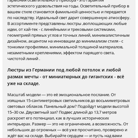
гармония осветительного прибора - это гарантия
эстетического удовольствия на годы. Осветительный прибор в
вашем стиле становится фамильной ценностью и передается
по наследству. Идеальный свет дарит совершенную атмосферу.
В ассортименте представлены люстры ,воплощающих любые
идеи, от хай-тек - с линейными и трековыми системами,
геометрией прямых углов и точных линий, минималистичным
дизайном, акцентом на инновации до минимализм стиля - с
тонкими профилями, минимальной толщиной материалов,
незаметными креплениями, эффектом парящего света,
чистотой линий .
Люстры из Германии под любой потолок и любой
размах мечты - от миниатюрных до гигантских - всё
уже на складе.
Масштаб модели — это её эмоциональное послание. От
изящных 15-сантиметровых светильников до восьмиметровых
световых облаков. Панельный дом? Подойдут модели высотой
15–30 см. Двусветный зал? Подвес длиной до 13,7 метров
раскроет его потенциал, как в лучших исторических
интерьерах. Размер — это не ограничение, а возможность. От
небольших до огромных — всё уже просчитано, проверено и
ждёт вас на складе. Выбирайте сердцем — и пусть над вами