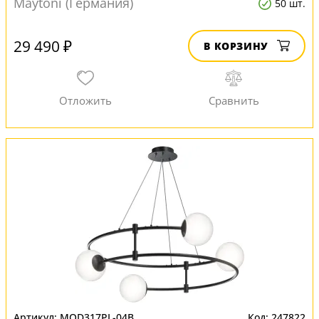
Maytoni (Германия)
50 шт.
29 490 ₽
В КОРЗИНУ
MOD317PL-04B
247822