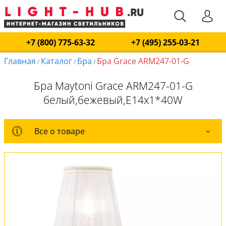
+7 (800) 775-63-32
+7 (495) 255-03-21
Главная
Каталог
Бра
Бра Grace ARM247-01-G
/
/
/
Бра Maytoni Grace ARM247-01-G
белый,бежевый,E14x1*40W
Все о товаре
Все о товаре
Комплект лампочек
Вся коллекция