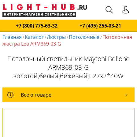
+7 (800) 775-63-32
+7 (495) 255-03-21
Главная
Каталог
Люстры
Потолочные
Потолочная
/
/
/
/
люстра Lea ARM369-03-G
Потолочный светильник Maytoni Bellone
ARM369-03-G
золотой,белый,бежевый,E27x3*40W
Все о товаре
Все о товаре
Комплект лампочек