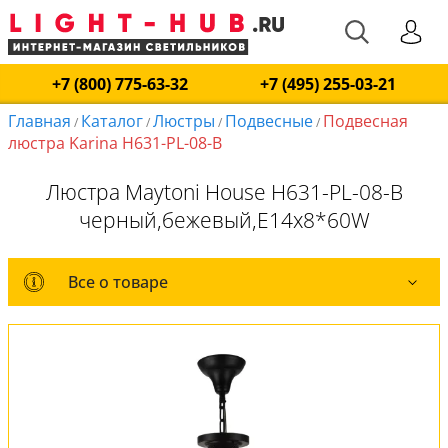
+7 (800) 775-63-32
+7 (495) 255-03-21
Главная
Каталог
Люстры
Подвесные
Подвесная
/
/
/
/
люстра Karina H631-PL-08-B
Люстра Maytoni House H631-PL-08-B
черный,бежевый,E14x8*60W
Все о товаре
Все о товаре
Комплект лампочек
Вся коллекция