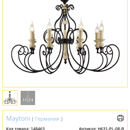
Оплата и доставка
Обмен и возврат
Установка
FAQ
Отзывы
Maytoni
(
Германия
)
Код товара:
148463
Артикул:
H631-PL-08-B