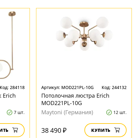
Код: 284118
Артикул: MOD221PL-10G
Код: 244132
 Erich
Потолочная люстра Erich
MOD221PL-10G
Maytoni (Германия)
7 шт.
12 шт.
38 490 ₽
ИТЬ
КУПИТЬ