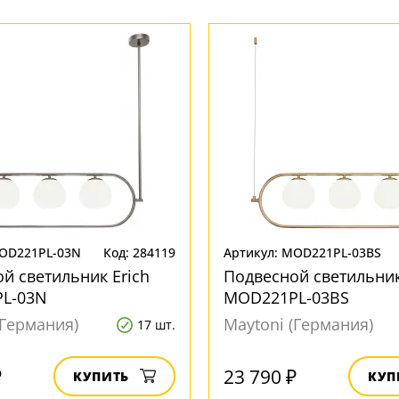
MOD221PL-03N
Код: 284119
Артикул: MOD221PL-03BS
й светильник Erich
Подвесной светильник
L-03N
MOD221PL-03BS
(Германия)
Maytoni (Германия)
17 шт.
₽
23 790 ₽
КУПИТЬ
КУП