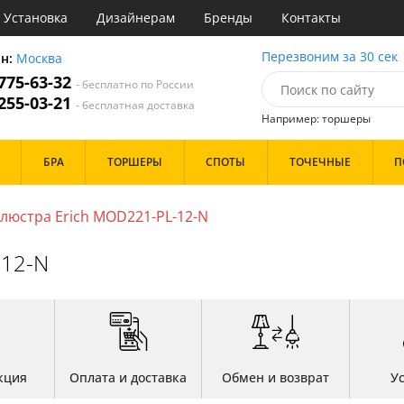
Установка
Дизайнерам
Бренды
Контакты
ы
Перезвоним за 30 сек
он:
Москва
 775-63-32
- бесплатно по России
атегории
 255-03-21
- бесплатная доставка
Например: торшеры
Стиль
Назначение
Дизайн/Форма
БРА
ТОРШЕРЫ
СПОТЫ
ТОЧЕЧНЫЕ
П
деко
Гостиная
Тарелки
ссический
Зал
Шары
т
Кабинет
люстра Erich MOD221-PL-12-N
имализм
Кафе
Особенности
ерн
Коридор и прихожая
-12-N
ванс
Кухня
ро
Офис
ндинавский
Прихожая
Бренд
ременный
Спальня
но
ристика
Цвет
тек
кция
Оплата и доставка
Обмен и возврат
У
Белые
Бронза