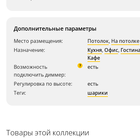
Дополнительные параметры
Место размещения:
Потолок
,
На потолке
Назначение:
Кухня
,
Офис
,
Гостин
Кафе
?
Возможность
есть
подключить диммер:
Ваш регион:
Москва
Регулировка по высоте:
есть
+7 (800) 775-63-32
- бесплатно по России
Теги:
шарики
+7 (495) 255-03-21
- бесплатная доставка
Товары этой коллекции