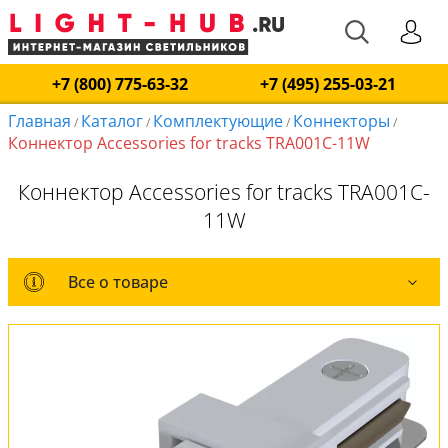
+7 (800) 775-63-32
+7 (495) 255-03-21
Главная
Каталог
Комплектующие
Коннекторы
/
/
/
/
Коннектор Accessories for tracks TRA001C-11W
Коннектор Accessories for tracks TRA001C-
11W
Все о товаре
Все о товаре
Вся коллекция
Оплата и доставка