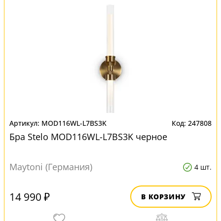
MOD116WL-L7BS3K
247808
Бра Stelo MOD116WL-L7BS3K черное
Maytoni (Германия)
4 шт.
14 990 ₽
В КОРЗИНУ