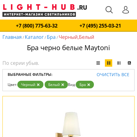
+7 (800) 775-63-32
+7 (495) 255-03-21
Главная
Каталог
Бра
Черный,Белый
/
/
/
Бра черно белые Maytoni
ОЧИСТИТЬ ВСЕ
ВЫБРАННЫЕ ФИЛЬТРЫ:
Цвет:
Черный
Белый
Вид:
Бра