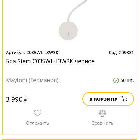
C035WL-L3W3K
209831
Бра Stem C035WL-L3W3K черное
Maytoni (Германия)
50 шт.
3 990 ₽
В КОРЗИНУ