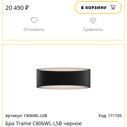
20 490 ₽
В КОРЗИНУ
C806WL-L5B
171105
Бра Trame C806WL-L5B черное