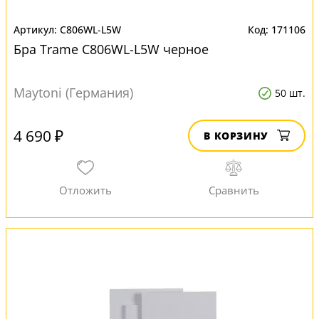
C806WL-L5W
171106
Бра Trame C806WL-L5W черное
Maytoni (Германия)
50 шт.
4 690 ₽
В КОРЗИНУ