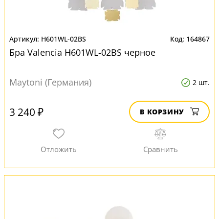
H601WL-02BS
164867
Бра Valencia H601WL-02BS черное
Maytoni (Германия)
2 шт.
3 240 ₽
В КОРЗИНУ