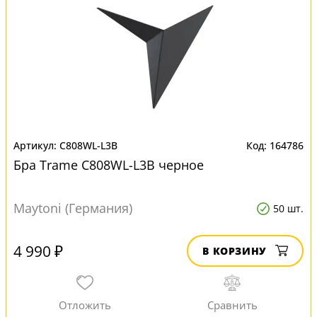
C808WL-L3B
164786
Бра Trame C808WL-L3B черное
Maytoni (Германия)
50 шт.
4 990 ₽
В КОРЗИНУ