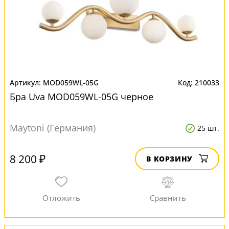
MOD059WL-05G
210033
Бра Uva MOD059WL-05G черное
Maytoni (Германия)
25 шт.
8 200 ₽
В КОРЗИНУ