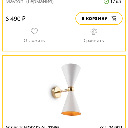
Maytoni (Германия)
17 шт.
6 490 ₽
В КОРЗИНУ
MOD108WL-02WG
243911