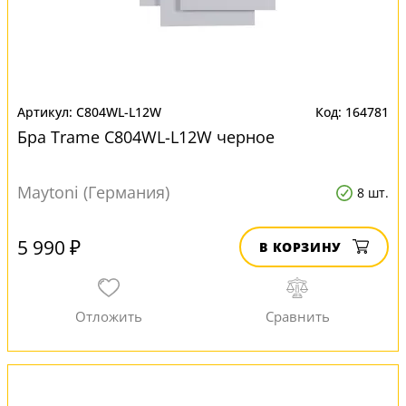
C804WL-L12W
164781
Бра Trame C804WL-L12W черное
Maytoni (Германия)
8 шт.
5 990 ₽
В КОРЗИНУ