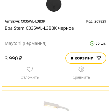
C035WL-L3B3K
209829
Бра Stem C035WL-L3B3K черное
Maytoni (Германия)
50 шт.
3 990 ₽
В КОРЗИНУ