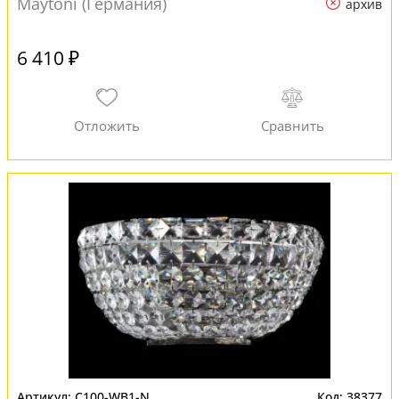
Maytoni (Германия)
архив
6 410 ₽
C100-WB1-N
38377