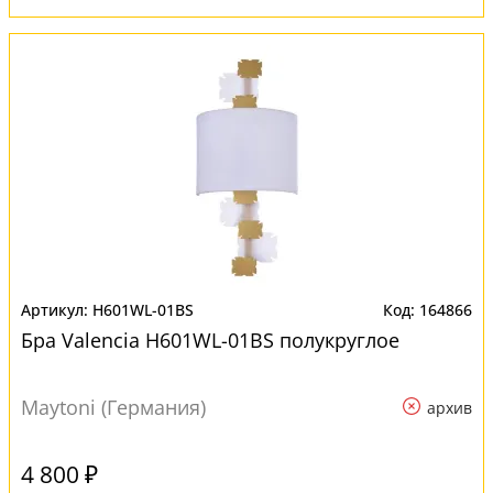
H601WL-01BS
164866
Бра Valencia H601WL-01BS полукруглое
Maytoni (Германия)
архив
4 800 ₽