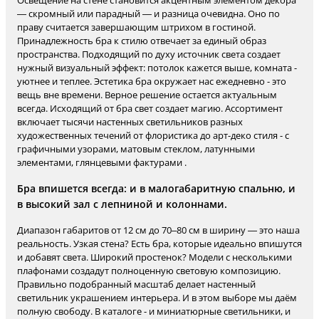
Освещение на стене становится акцентным элементом декора
— скромный или парадный — и разница очевидна. Оно по
праву считается завершающим штрихом в гостиной.
Принадлежность бра к стилю отвечает за единый образ
пространства. Подходящий по духу источник света создает
нужный визуальный эффект: потолок кажется выше, комната -
уютнее и теплее. Эстетика бра окружает нас ежедневно - это
вещь вне времени. Верное решение остается актуальным
всегда. Исходящий от бра свет создает магию. Ассортимент
включает тысячи настенных светильников разных
художественных течений от флористика до арт-деко стиля - с
графичными узорами, матовым стеклом, латунными
элементами, глянцевыми фактурами .
Бра впишется всегда: и в малогабаритную спальню, и
в высокий зал с лепниной и колоннами.
Диапазон габаритов от 12 см до 70–80 см в ширину — это наша
реальность. Узкая стена? Есть бра, которые идеально впишутся
и добавят света. Широкий простенок? Модели с несколькими
плафонами создадут полноценную световую композицию.
Правильно подобранный масштаб делает настенный
светильник украшением интерьера. И в этом выборе мы даём
полную свободу. В каталоге - и миниатюрные светильники, и