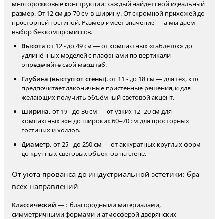
многорожковые конструкции: каждый найдет свой идеальный
размер. От 12 см до 70 см в ширину. От скромной прихожей до
просторной гостиной. Размер имеет значение — а мы даём
выбор без компромиссов.
Высота
от 12 - до 49 см — от компактных «таблеток» до
удлинённых моделей с плафонами по вертикали —
определяйте свой масштаб.
Глубина (выступ от стены).
от 11 - до 18 см — для тех, кто
предпочитает лаконичные пристенные решения, и для
желающих получить объёмный световой акцент.
Ширина.
от 19 - до 36 см — от узких 12–20 см для
компактных зон до широких 60–70 см для просторных
гостиных и холлов.
Диаметр.
от 25 - до 250 см — от аккуратных круглых форм
до крупных световых объектов на стене.
От уюта прованса до индустриальной эстетики: бра
всех направлений
Классический
— с благородными материалами,
симметричными формами и атмосферой дворянских