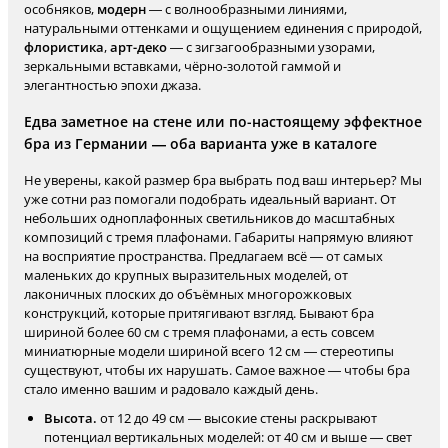
особняков,
модерн
— с волнообразными линиями,
натуральными оттенками и ощущением единения с природой,
флористика
,
арт-деко
— с зигзагообразными узорами,
зеркальными вставками, чёрно-золотой гаммой и
элегантностью эпохи джаза.
Едва заметное на стене или по-настоящему эффектное
бра из Германии — оба варианта уже в каталоге
Не уверены, какой размер бра выбрать под ваш интерьер? Мы
уже сотни раз помогали подобрать идеальный вариант. От
небольших одноплафонных светильников до масштабных
композиций с тремя плафонами. Габариты напрямую влияют
на восприятие пространства. Предлагаем всё — от самых
маленьких до крупных выразительных моделей, от
лаконичных плоских до объёмных многорожковых
конструкций, которые притягивают взгляд. Бывают бра
шириной более 60 см с тремя плафонами, а есть совсем
миниатюрные модели шириной всего 12 см — стереотипы
существуют, чтобы их нарушать. Самое важное — чтобы бра
стало именно вашим и радовало каждый день.
Высота.
от 12 до 49 см — высокие стены раскрывают
потенциал вертикальных моделей: от 40 см и выше — свет