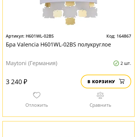
H601WL-02BS
164867
Бра Valencia H601WL-02BS полукруглое
Maytoni (Германия)
2 шт.
3 240 ₽
В КОРЗИНУ