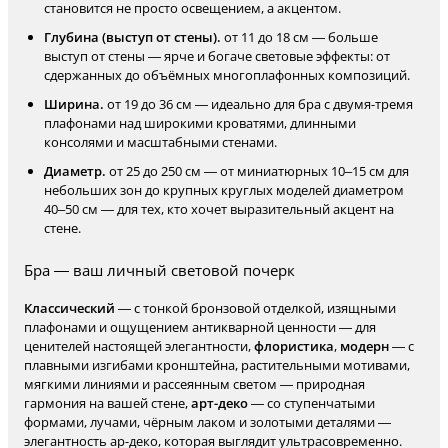
становится не просто освещением, а акцентом.
Глубина (выступ от стены).
от 11 до 18 см — больше
выступ от стены — ярче и богаче световые эффекты: от
сдержанных до объёмных многоплафонных композиций.
Ширина.
от 19 до 36 см — идеально для бра с двумя-тремя
плафонами над широкими кроватями, длинными
консолями и масштабными стенами.
Диаметр.
от 25 до 250 см — от миниатюрных 10–15 см для
небольших зон до крупных круглых моделей диаметром
40–50 см — для тех, кто хочет выразительный акцент на
стене.
Бра — ваш личный световой почерк
Классический
— с тонкой бронзовой отделкой, изящными
плафонами и ощущением антикварной ценности — для
ценителей настоящей элегантности,
флористика
,
модерн
— с
плавными изгибами кронштейна, растительными мотивами,
мягкими линиями и рассеянным светом — природная
гармония на вашей стене,
арт-деко
— со ступенчатыми
формами, лучами, чёрным лаком и золотыми деталями —
элегантность ар-деко, которая выглядит ультрасовременно.