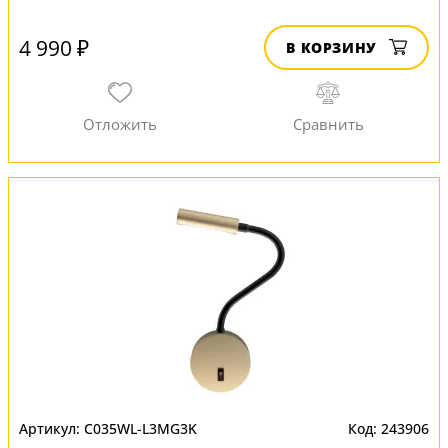
4 990 ₽
В КОРЗИНУ
C035WL-L3MG3K
243906