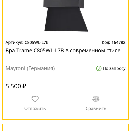
C805WL-L7B
164782
Бра Trame C805WL-L7B в современном стиле
Maytoni (Германия)
По запросу
5 500 ₽