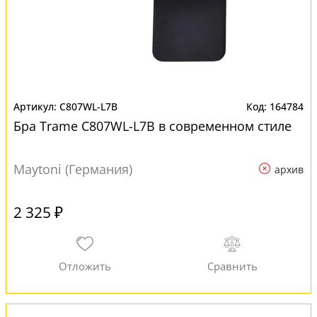
C807WL-L7B
164784
Бра Trame C807WL-L7B в современном стиле
Maytoni (Германия)
архив
2 325 ₽