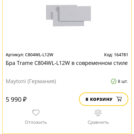
C804WL-L12W
164781
Бра Trame C804WL-L12W в современном стиле
Maytoni (Германия)
8 шт.
5 990 ₽
В КОРЗИНУ