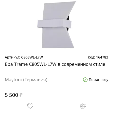
C805WL-L7W
164783
Бра Trame C805WL-L7W в современном стиле
Maytoni (Германия)
По запросу
5 500 ₽