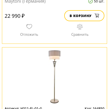
Maytoni (Германия)
50 шт.
22 990 ₽
В КОРЗИНУ
H311-FL-01-G
164850