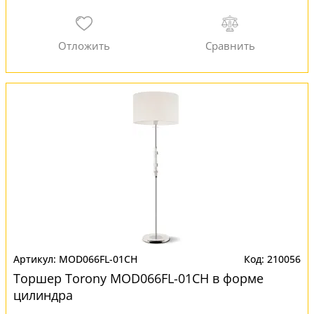
MOD066FL-01CH
210056
Торшер Torony MOD066FL-01CH в форме
цилиндра