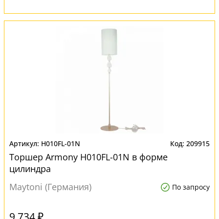
H010FL-01N
209915
Торшер Armony H010FL-01N в форме
цилиндра
Maytoni (Германия)
По запросу
9 734 ₽