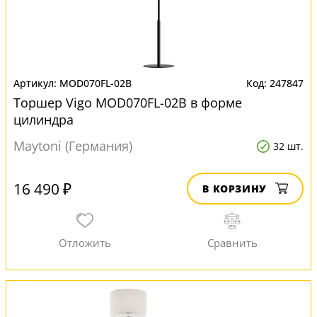
MOD070FL-02B
247847
Торшер Vigo MOD070FL-02B в форме
цилиндра
Maytoni (Германия)
32 шт.
16 490 ₽
В КОРЗИНУ