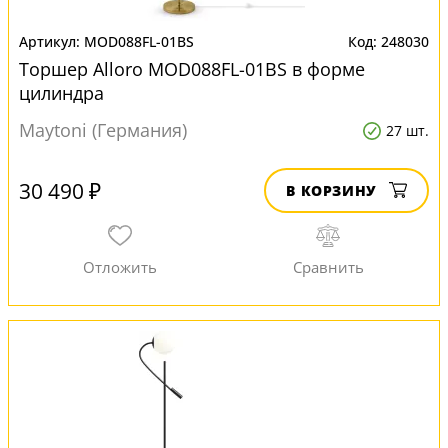
MOD088FL-01BS
248030
Торшер Alloro MOD088FL-01BS в форме
цилиндра
Maytoni (Германия)
27 шт.
30 490 ₽
В КОРЗИНУ