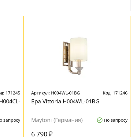
171245
H004WL-01BG
171246
 H004CL-
Бра Vittoria H004WL-01BG
Maytoni (Германия)
о запросу
По запросу
6 790 ₽