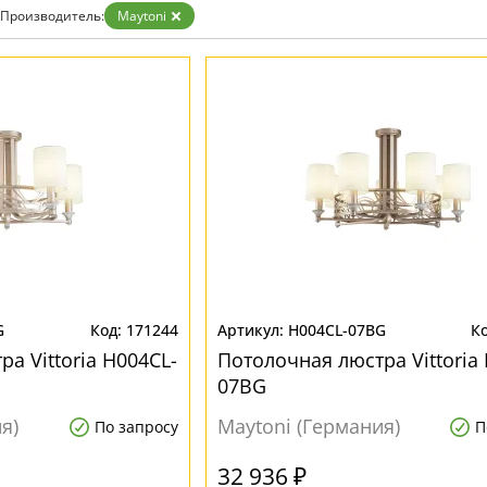
Золото
Производитель:
Maytoni
Прозрачные
Хром
Черные
G
171244
H004CL-07BG
а Vittoria H004CL-
Потолочная люстра Vittoria
07BG
я)
Maytoni (Германия)
По запросу
П
32 936 ₽