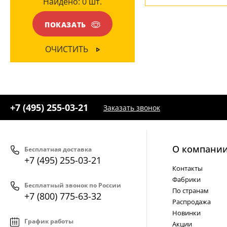
Найдено:
0
шт.
ЦВЕТ ПЛАФОНОВ
Бежевый
(3)
ПОКАЗАТЬ
Белый
(1)
ОЧИСТИТЬ
+7 (495) 255-03-21
Заказать звонок
О компани
Бесплатная доставка
+7 (495) 255-03-21
Контакты
Фабрики
Бесплатный звонок по России
По странам
+7 (800) 775-63-32
Распродажа
Новинки
График работы
Акции