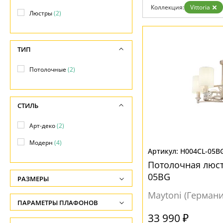
Гарантия
Коллекция:
Vittoria
Люстры
(2)
Возврат
Отзывы
Установка
Дизайнерам
ТИП
Бренды
Контакты
Потолочные
(2)
СТИЛЬ
Арт-деко
(2)
Модерн
(4)
H004CL-05B
Потолочная люстр
05BG
РАЗМЕРЫ
Maytoni (Германи
Высота, см
ПАРАМЕТРЫ ПЛАФОНОВ
-
33 990 ₽