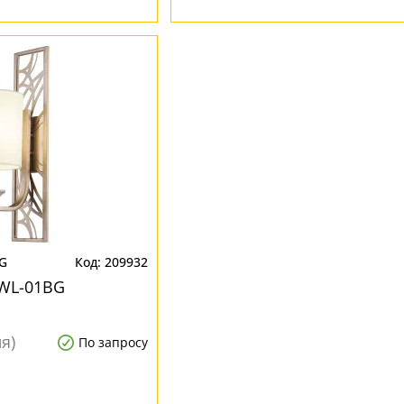
G
209932
5WL-01BG
я)
По запросу