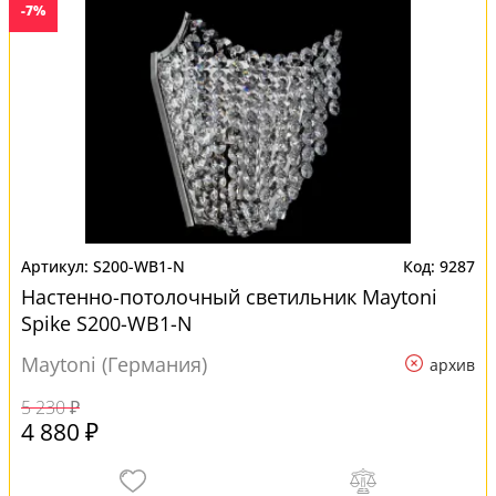
-7%
S200-WB1-N
9287
Настенно-потолочный светильник Maytoni
Spike S200-WB1-N
Maytoni (Германия)
архив
5 230 ₽
4 880 ₽