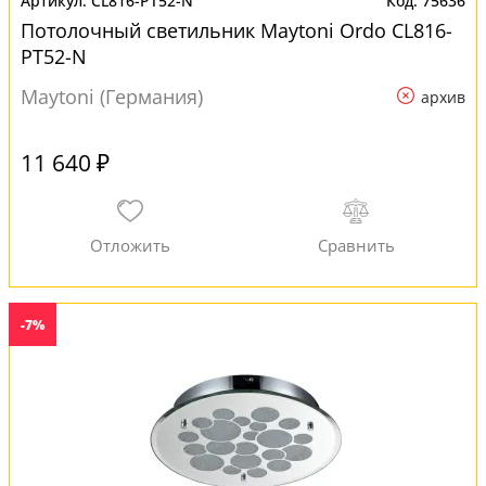
CL816-PT52-N
75636
Потолочный светильник Maytoni Ordo CL816-
PT52-N
Maytoni (Германия)
архив
11 640 ₽
-7%