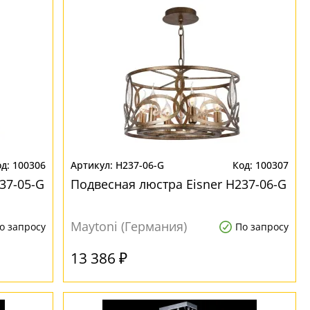
100306
H237-06-G
100307
37-05-G
Подвесная люстра Eisner H237-06-G
Maytoni (Германия)
о запросу
По запросу
13 386 ₽