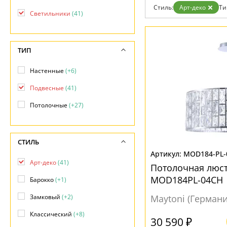
Гарантия
Стиль:
Арт-деко
Ти
Светильники
(41)
Возврат
Отзывы
Установка
Дизайнерам
ТИП
Бренды
Контакты
Настенные
(+6)
Подвесные
(41)
Потолочные
(+27)
СТИЛЬ
MOD184-PL-
Арт-деко
(41)
Потолочная люст
MOD184PL-04CH
Барокко
(+1)
Замковый
(+2)
Maytoni (Германи
Классический
(+8)
30 590 ₽