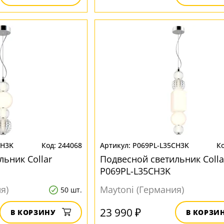
CH3K
244068
P069PL-L35CH3K
льник Collar
Подвесной светильник Colla
P069PL-L35CH3K
я)
Maytoni (Германия)
50 шт.
23 990 ₽
В КОРЗИНУ
В КОРЗИ