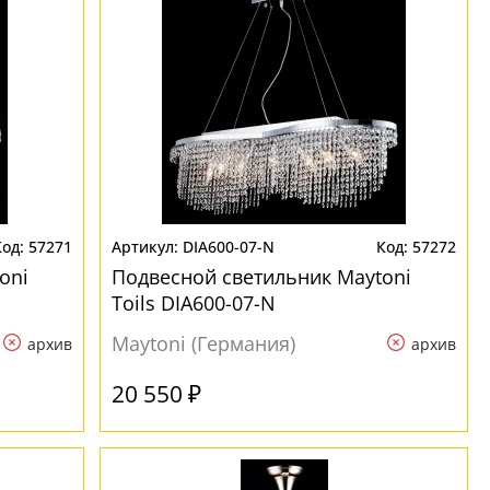
57271
DIA600-07-N
57272
oni
Подвесной светильник Maytoni
Toils DIA600-07-N
Maytoni (Германия)
архив
архив
20 550 ₽