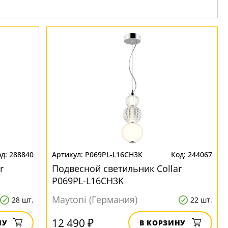
288840
P069PL-L16CH3K
244067
r
Подвесной светильник Collar
P069PL-L16CH3K
Maytoni (Германия)
28 шт.
22 шт.
12 490 ₽
НУ
В КОРЗИНУ