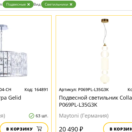
Золото
п:
Подвесные
Вид:
Светильники
Прозрачные
Хром
Черные
04-CH
164891
P069PL-L35G3K
ра Gelid
Подвесной светильник Colla
P069PL-L35G3K
я)
Maytoni (Германия)
63 шт.
20 490 ₽
В КОРЗИНУ
В КОРЗИ