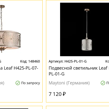
G
148460
H425-PL-01-G
 Leaf H425-PL-07-
Подвесной светильник Leaf 
PL-01-G
я)
Maytoni (Германия)
По запросу
П
7 120 ₽