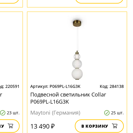
220591
P069PL-L16G3K
284138
r
Подвесной светильник Collar
P069PL-L16G3K
Maytoni (Германия)
23 шт.
25 шт.
13 490 ₽
НУ
В КОРЗИНУ