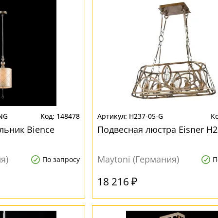
-NG
148478
H237-05-G
льник Bience
Подвесная люстра Eisner H2
я)
Maytoni (Германия)
По запросу
П
18 216 ₽