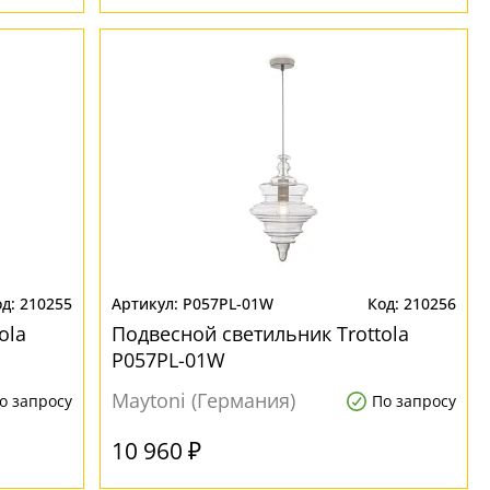
210255
P057PL-01W
210256
ola
Подвесной светильник Trottola
P057PL-01W
Maytoni (Германия)
о запросу
По запросу
10 960 ₽