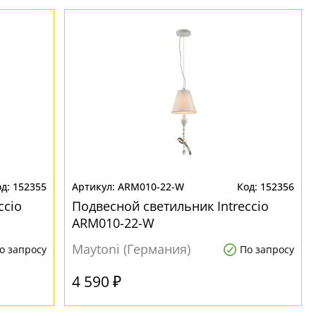
152355
ARM010-22-W
152356
ccio
Подвесной светильник Intreccio
ARM010-22-W
Maytoni (Германия)
о запросу
По запросу
4 590 ₽