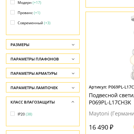
Модерн
(+17)
Прованс
(+1)
Современный
(+3)
РАЗМЕРЫ
Высота, см
ПАРАМЕТРЫ ПЛАФОНОВ
-
ФОРМА ПЛАФОНА
ПАРАМЕТРЫ АРМАТУРЫ
Глубина, см
-
Без плафона
(1)
ЦВЕТ АРМАТУРЫ
P069PL-L17
ПАРАМЕТРЫ ЛАМПОЧЕК
Длина подвеса, см
Декоративный
(6)
Подвесной свети
Количество ламп
Белый
(3)
P069PL-L17CH3K
КЛАСС ВЛАГОЗАЩИТЫ
-
Конус
(9)
-
Дуб
(1)
Maytoni (Германи
Ширина, см
IP20
(38)
Конусный
(1)
Общая мощность ламп
Желтый
(3)
-
Прямоугольник
(1)
-
16 490 ₽
Золото
(8)
Диаметр, см