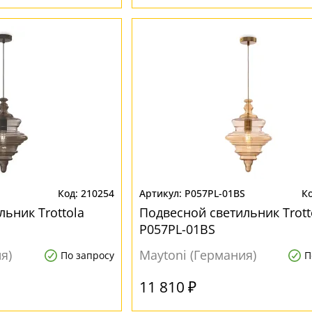
210254
P057PL-01BS
ьник Trottola
Подвесной светильник Trott
P057PL-01BS
я)
Maytoni (Германия)
По запросу
П
11 810 ₽