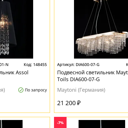
01-N
148455
DIA600-07-G
льник Assol
Подвесной светильник Mayt
Toils DIA600-07-G
я)
Maytoni (Германия)
По запросу
21 200 ₽
-7%