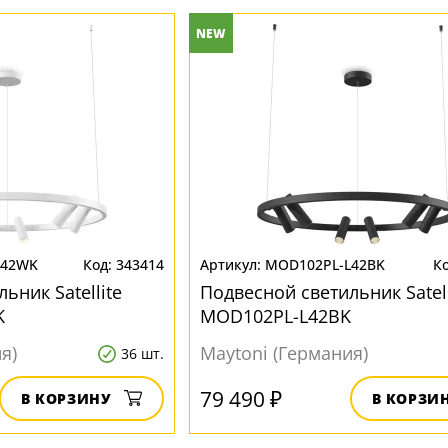
NEW
L42WK
343414
MOD102PL-L42BK
ьник Satellite
Подвесной светильник Satell
K
MOD102PL-L42BK
я)
Maytoni (Германия)
36 шт.
79 490 ₽
В КОРЗИНУ
В КОРЗИ