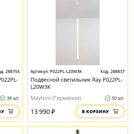
288755
P022PL-L20W3K
288837
P022PL-
Подвесной светильник Ray P022PL-
L20W3K
Maytoni (Германия)
38 шт.
50 шт.
13 990 ₽
НУ
В КОРЗИНУ