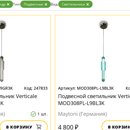
Золото
ндр
Тип:
Подвесные
Вид:
Светильники
Прозрачные
Хром
Черные
L9GR3K
247833
MOD308PL-L9BL3K
ьник Verticale
Подвесной светильник Verti
3K
MOD308PL-L9BL3K
я)
Maytoni (Германия)
1 шт.
4 800 ₽
В КОРЗИНУ
В КОРЗИ