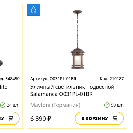
348450
O031PL-01BR
210187
ite
Уличный светильник подвесной
Salamanca O031PL-01BR
Maytoni (Германия)
24 шт.
50 шт.
6 890 ₽
НУ
В КОРЗИНУ