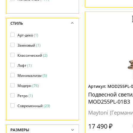
Прожекторы
(+1)
Фасадные
(+28)
СТИЛЬ
Арт-деко
(1)
Замковый
(1)
Классический
(2)
Лофт
(1)
Минимализм
(5)
Модерн
(76)
MOD255PL-
Подвесной свети
Ретро
(1)
MOD255PL-01B3
Современный
(23)
Maytoni (Германи
Техно
(55)
17 490 ₽
Хай-тек
(13)
РАЗМЕРЫ