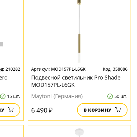
210282
MOD157PL-L6GK
358086
ero
Подвесной светильник Pro Shade
MOD157PL-L6GK
Maytoni (Германия)
15 шт.
50 шт.
6 490 ₽
НУ
В КОРЗИНУ