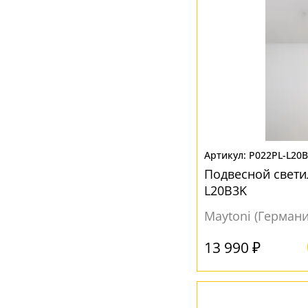
P022PL-L20
Подвесной свети
L20B3K
Maytoni (Германи
13 990 ₽