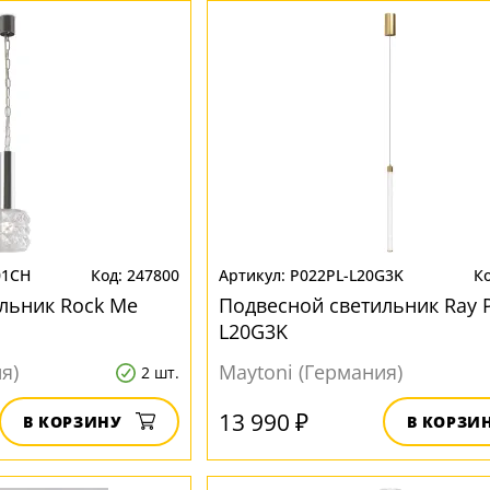
01CH
247800
P022PL-L20G3K
льник Rock Me
Подвесной светильник Ray 
L20G3K
я)
Maytoni (Германия)
2 шт.
13 990 ₽
В КОРЗИНУ
В КОРЗИ