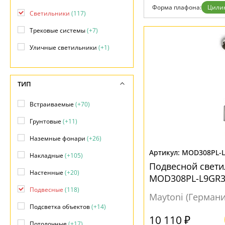
Гарантия
Форма плафона:
Цили
Светильники
(117)
Возврат
Отзывы
Трековые системы
(+7)
Установка
Дизайнерам
Уличные светильники
(+1)
Бренды
Контакты
ТИП
Встраиваемые
(+70)
Грунтовые
(+11)
Наземные фонари
(+26)
MOD308PL-
Накладные
(+105)
Подвесной светил
Настенные
(+20)
MOD308PL-L9GR
Подвесные
(118)
Maytoni (Германи
Подсветка объектов
(+14)
10 110 ₽
Потолочные
(+17)