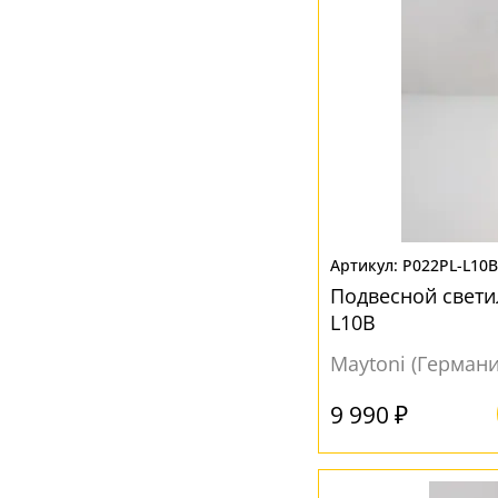
Параллелепипед
(1)
Полушар
(10)
Прямоугольник
(1)
Сфера
(3)
Цилиндр
(118)
Шар
(138)
P022PL-L10B
Подвесной свети
L10B
Maytoni (Германи
9 990 ₽