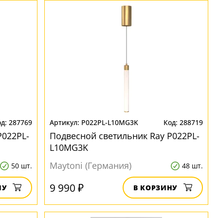
287769
P022PL-L10MG3K
288719
P022PL-
Подвесной светильник Ray P022PL-
L10MG3K
Maytoni (Германия)
50 шт.
48 шт.
9 990 ₽
НУ
В КОРЗИНУ