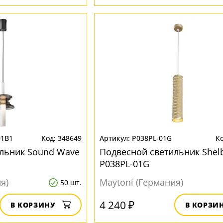
01B1
348649
P038PL-01G
льник Sound Wave
Подвесной светильник Shel
P038PL-01G
я)
Maytoni (Германия)
50 шт.
4 240 ₽
В КОРЗИНУ
В КОРЗИ