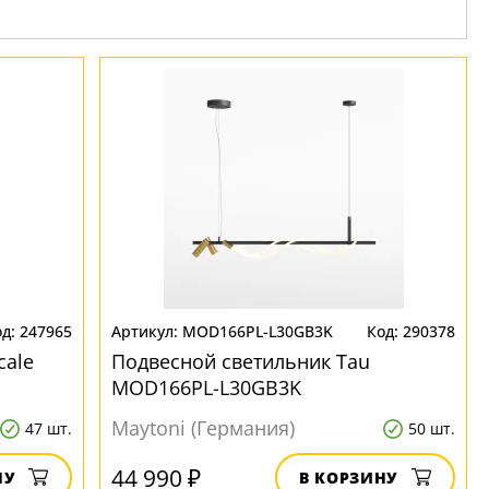
247965
MOD166PL-L30GB3K
290378
cale
Подвесной светильник Tau
MOD166PL-L30GB3K
Maytoni (Германия)
47 шт.
50 шт.
44 990 ₽
НУ
В КОРЗИНУ