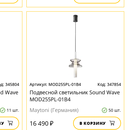
345804
MOD255PL-01B4
347854
nd Wave
Подвесной светильник Sound Wave
MOD255PL-01B4
Maytoni (Германия)
11 шт.
50 шт.
16 490 ₽
НУ
В КОРЗИНУ