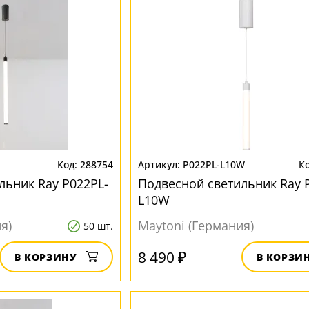
288754
P022PL-L10W
льник Ray P022PL-
Подвесной светильник Ray 
L10W
я)
Maytoni (Германия)
50 шт.
8 490 ₽
В КОРЗИНУ
В КОРЗИ