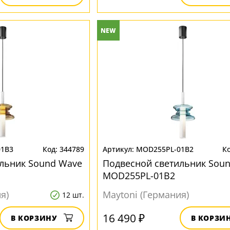
NEW
01B3
344789
MOD255PL-01B2
льник Sound Wave
Подвесной светильник Sou
MOD255PL-01B2
я)
Maytoni (Германия)
12 шт.
16 490 ₽
В КОРЗИНУ
В КОРЗИ