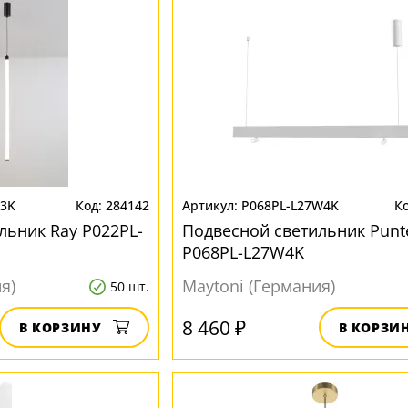
B3K
284142
P068PL-L27W4K
льник Ray P022PL-
Подвесной светильник Punt
P068PL-L27W4K
я)
Maytoni (Германия)
50 шт.
8 460 ₽
В КОРЗИНУ
В КОРЗИ