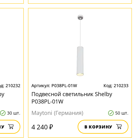
210232
P038PL-01W
210233
by
Подвесной светильник Shelby
P038PL-01W
Maytoni (Германия)
30 шт.
50 шт.
4 240 ₽
НУ
В КОРЗИНУ