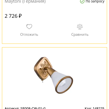
Maytoni (Германия)
По запросу
2 726 ₽
SP008-CW-01-G
148225