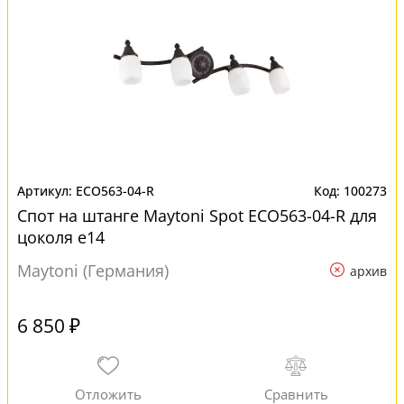
ECO563-04-R
100273
Спот на штанге Maytoni Spot ECO563-04-R для
цоколя e14
Maytoni (Германия)
архив
6 850 ₽