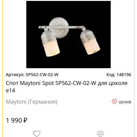
SP562-CW-02-W
148196
Спот Maytoni Spot SP562-CW-02-W для цоколя
e14
Maytoni (Германия)
архив
1 990 ₽