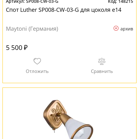
SP008-CW-03-G
148215
Спот Luther SP008-CW-03-G для цоколя e14
Maytoni (Германия)
архив
5 500 ₽