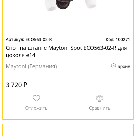
ECO563-02-R
100271
Спот на штанге Maytoni Spot ECO563-02-R для
цоколя e14
Maytoni (Германия)
архив
3 720 ₽