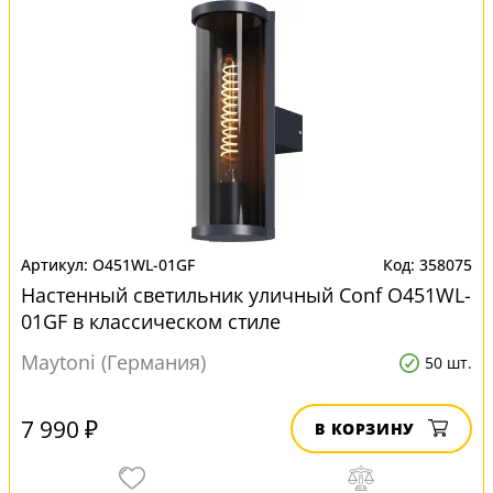
O451WL-01GF
358075
Настенный светильник уличный Conf O451WL-
01GF в классическом стиле
Maytoni (Германия)
50 шт.
7 990 ₽
В КОРЗИНУ