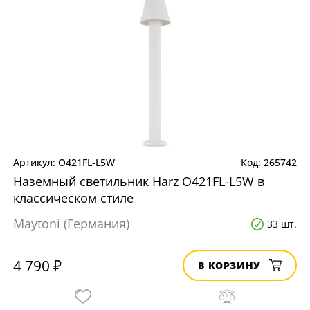
O421FL-L5W
265742
Наземный светильник Harz O421FL-L5W в
классическом стиле
Maytoni (Германия)
33 шт.
4 790 ₽
В КОРЗИНУ