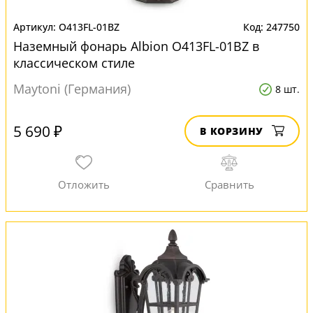
O413FL-01BZ
247750
Наземный фонарь Albion O413FL-01BZ в
классическом стиле
Maytoni (Германия)
8 шт.
5 690 ₽
В КОРЗИНУ