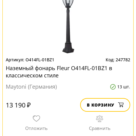
O414FL-01BZ1
247782
Наземный фонарь Fleur O414FL-01BZ1 в
классическом стиле
Maytoni (Германия)
13 шт.
13 190 ₽
В КОРЗИНУ