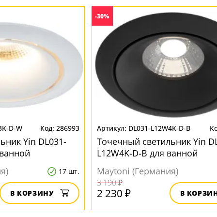
-30%
3K-D-W
286993
DL031-L12W4K-D-B
ьник Yin DL031-
Точечный светильник Yin D
 ванной
L12W4K-D-B для ванной
я)
Maytoni (Германия)
17 шт.
3 190 ₽
2 230 ₽
В КОРЗИНУ
В КОРЗИ