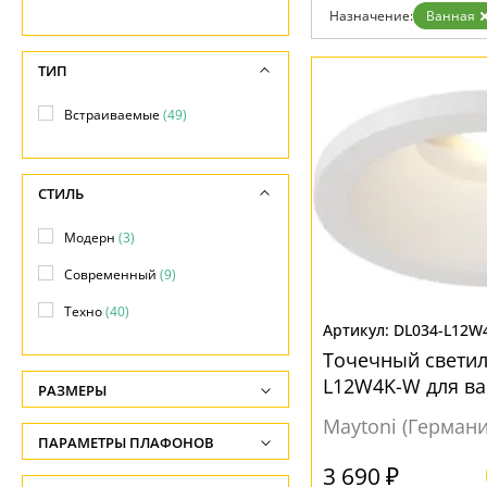
Гарантия
Назначение:
Ванная
Возврат
Отзывы
ТИП
Установка
Дизайнерам
Бренды
Встраиваемые
(49)
Контакты
СТИЛЬ
Модерн
(3)
Современный
(9)
Техно
(40)
DL034-L12W
Точечный светил
L12W4K-W для в
РАЗМЕРЫ
Maytoni (Германи
Высота, см
ПАРАМЕТРЫ ПЛАФОНОВ
-
3 690 ₽