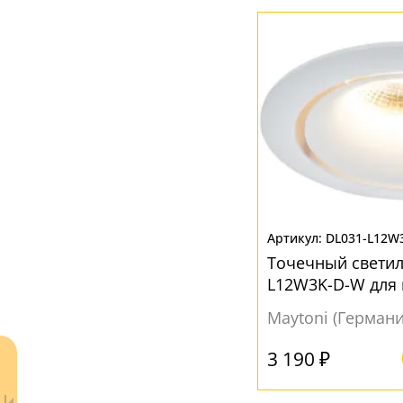
DL031-L12W
Точечный светил
L12W3K-D-W для
Maytoni (Германи
3 190 ₽