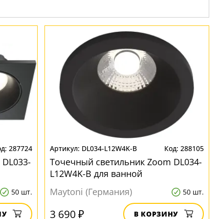
287724
DL034-L12W4K-B
288105
 DL033-
Точечный светильник Zoom DL034-
L12W4K-B для ванной
Maytoni (Германия)
50 шт.
50 шт.
3 690 ₽
НУ
В КОРЗИНУ