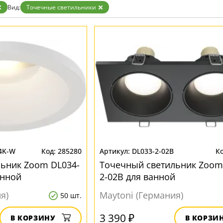
Золото
Вид:
Точечные светильники
Прозрачные
Хром
Черные
4K-W
285280
DL033-2-02B
ьник Zoom DL034-
Точечный светильник Zoom
анной
2-02B для ванной
я)
Maytoni (Германия)
50 шт.
3 390 ₽
В КОРЗИНУ
В КОРЗИ