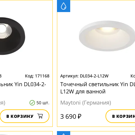
B
171168
DL034-2-L12W
ьник Yin DL034-2-
Точечный светильник Yin DL
L12W для ванной
я)
Maytoni (Германия)
50 шт.
3 690 ₽
В КОРЗИНУ
В КОРЗИ