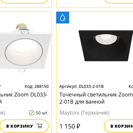
W
288150
DL033-2-01B
ьник Zoom DL033-
Точечный светильник Zoom
й
2-01B для ванной
я)
Maytoni (Германия)
50 шт.
1 150 ₽
В КОРЗИНУ
В КОРЗИ