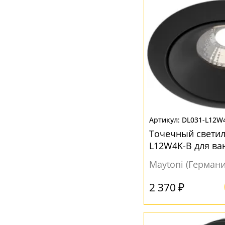
DL031-L12W
Точечный светил
L12W4K-B для ва
Maytoni (Германи
2 370 ₽