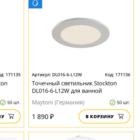
171135
DL016-6-L12W
171136
ton
Точечный светильник Stockton
DL016-6-L12W для ванной
Maytoni (Германия)
50 шт.
50 шт.
1 890 ₽
НУ
В КОРЗИНУ