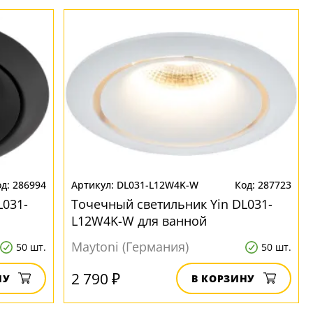
286994
DL031-L12W4K-W
287723
L031-
Точечный светильник Yin DL031-
L12W4K-W для ванной
Maytoni (Германия)
50 шт.
50 шт.
2 790 ₽
НУ
В КОРЗИНУ