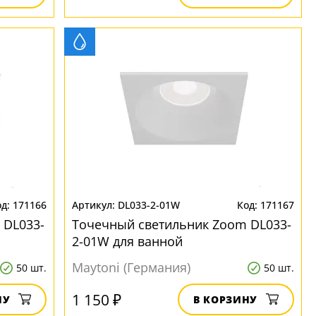
171166
DL033-2-01W
171167
 DL033-
Точечный светильник Zoom DL033-
2-01W для ванной
Maytoni (Германия)
50 шт.
50 шт.
1 150 ₽
НУ
В КОРЗИНУ