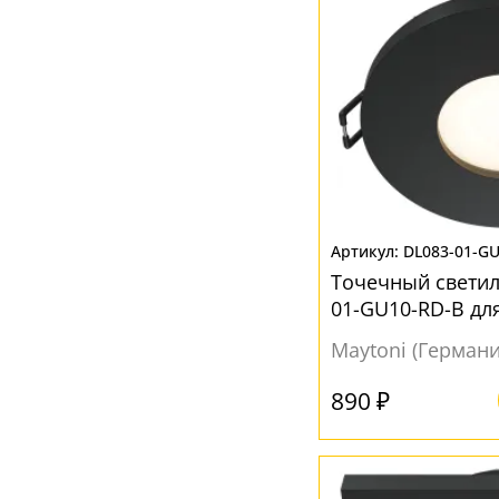
DL083-01-G
Точечный светил
01-GU10-RD-B дл
Maytoni (Германи
890 ₽