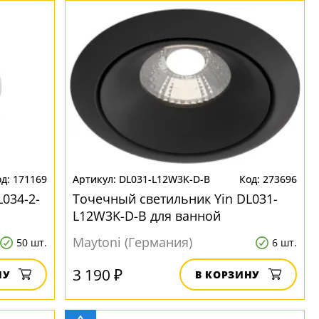
171169
DL031-L12W3K-D-B
273696
034-2-
Точечный светильник Yin DL031-
L12W3K-D-B для ванной
Maytoni (Германия)
50 шт.
6 шт.
3 190 ₽
НУ
В КОРЗИНУ