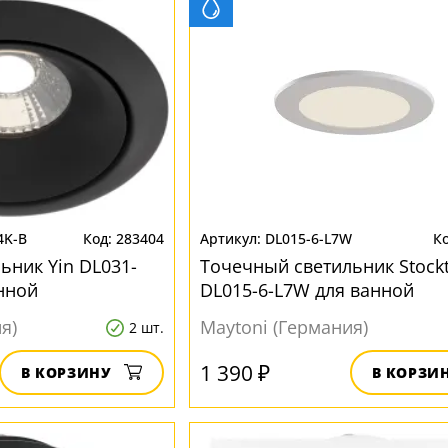
4K-B
283404
DL015-6-L7W
ьник Yin DL031-
Точечный светильник Stock
нной
DL015-6-L7W для ванной
я)
Maytoni (Германия)
2 шт.
1 390 ₽
В КОРЗИНУ
В КОРЗИ