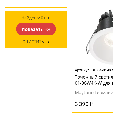
Металл
(11)
Пластик
(10)
Найдено:
0
шт.
ЦВЕТ ПЛАФОНОВ
ПОКАЗАТЬ
Белый
(30)
ОЧИСТИТЬ
Коричневый
(1)
Серебро
(1)
Серый
(2)
DL034-01-0
Черный
(15)
Точечный светил
01-06W4K-W для 
Maytoni (Германи
3 390 ₽