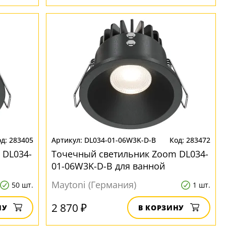
283405
DL034-01-06W3K-D-B
283472
 DL034-
Точечный светильник Zoom DL034-
01-06W3K-D-B для ванной
Maytoni (Германия)
50 шт.
1 шт.
2 870 ₽
НУ
В КОРЗИНУ