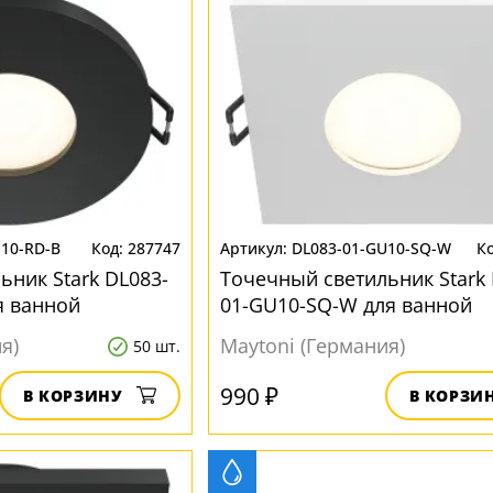
U10-RD-B
287747
DL083-01-GU10-SQ-W
ьник Stark DL083-
Точечный светильник Stark 
я ванной
01-GU10-SQ-W для ванной
я)
Maytoni (Германия)
50 шт.
990 ₽
В КОРЗИНУ
В КОРЗИ