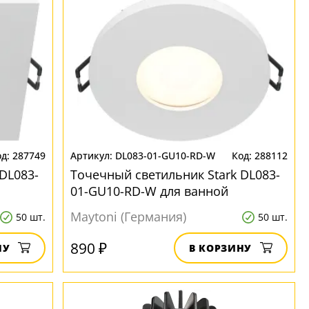
287749
DL083-01-GU10-RD-W
288112
DL083-
Точечный светильник Stark DL083-
01-GU10-RD-W для ванной
Maytoni (Германия)
50 шт.
50 шт.
890 ₽
НУ
В КОРЗИНУ