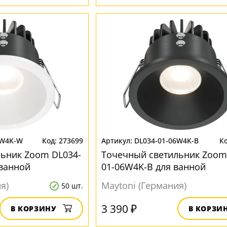
6W4K-W
273699
DL034-01-06W4K-B
ьник Zoom DL034-
Точечный светильник Zoom
ванной
01-06W4K-B для ванной
я)
Maytoni (Германия)
50 шт.
3 390 ₽
В КОРЗИНУ
В КОРЗИ