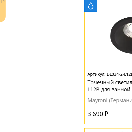
Ваш регион:
Москва
DL034-2-L12
Точечный светил
+7 (800) 775-63-32
- бесплатно по России
L12B для ванной
+7 (495) 255-03-21
- бесплатная доставка
Maytoni (Германи
3 690 ₽