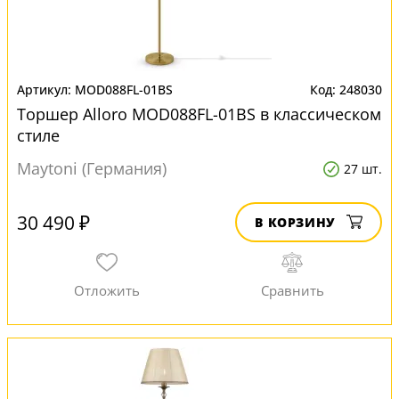
MOD088FL-01BS
248030
Торшер Alloro MOD088FL-01BS в классическом
стиле
Maytoni (Германия)
27 шт.
30 490 ₽
В КОРЗИНУ