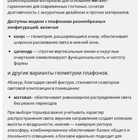
разнообразные материалы для основания
металл
-
гармоничен для современных гостиных, сочетая
долговечность с аккуратным дизайном и прочих материалов.
Доступны модели с плафонами разнообразных
конфигураций, включая
конус
— геометрия, расширяющаяся книзу, обеспечивает
широкое рассеивание света в нижней зоне,
цилиндр
— строгие вертикальные линии и округлые
очертания символизируют функциональность и чистоту
формы
и другие варианты геометрии плафонов.
Абажур, благодаря своей фактуре, становится соавтором
световой композиции в помещении:
матовая
- обеспечивает равномерное распределение света
без резких переходов
При выборе торшера важно учитывать характер
распространения света: верхнее направление создает иллюзию
высоты и воздушности, нижнее — камерную уютную
атмосферу, комбинированное обеспечивает баланс общего и
локального освещения, а боковое идеально подходит для