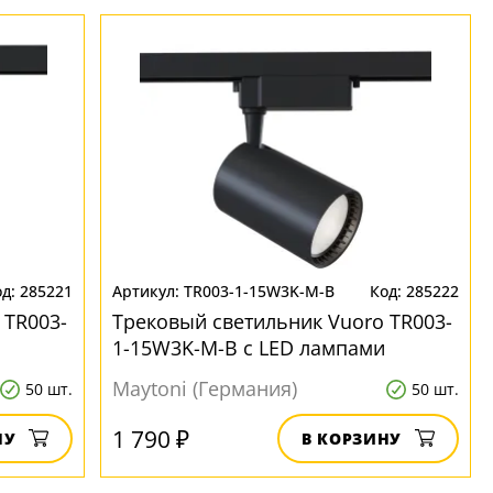
285221
TR003-1-15W3K-M-B
285222
 TR003-
Трековый светильник Vuoro TR003-
и
1-15W3K-M-B с LED лампами
Maytoni (Германия)
50 шт.
50 шт.
1 790 ₽
НУ
В КОРЗИНУ