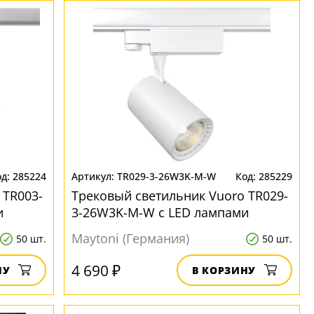
285224
TR029-3-26W3K-M-W
285229
 TR003-
Трековый светильник Vuoro TR029-
и
3-26W3K-M-W с LED лампами
Maytoni (Германия)
50 шт.
50 шт.
4 690 ₽
НУ
В КОРЗИНУ