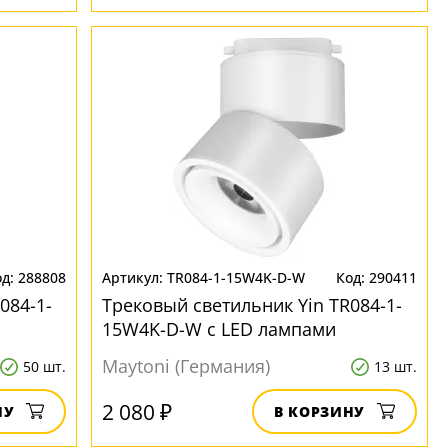
288808
TR084-1-15W4K-D-W
290411
084-1-
Трековый светильник Yin TR084-1-
15W4K-D-W с LED лампами
Maytoni (Германия)
50 шт.
13 шт.
2 080 ₽
НУ
В КОРЗИНУ