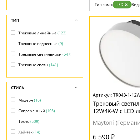
Гарантия
Тип ламп:
LED
Вид:
Возврат
Отзывы
ТИП
Установка
Дизайнерам
Бренды
Трековые линейные
(123)
Контакты
Трековые подвесные
(9)
Трековые светильники
(547)
Трековые споты
(141)
СТИЛЬ
TR043-1-12
Модерн
(16)
Трековый светил
12W4K-W с LED 
Современный
(108)
Техно
(509)
Maytoni (Германи
Хай-тек
(14)
6 590 ₽