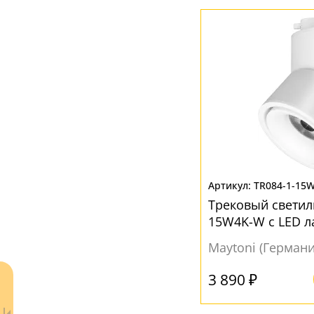
Белый
(343)
Желтый
(4)
Золото
(5)
Латунь
(36)
Прозрачный
(3)
Серебро
(1)
Черный
(213)
TR084-1-15
Трековый светиль
15W4K-W с LED 
Maytoni (Германи
3 890 ₽