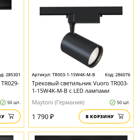
285301
TR003-1-15W4K-M-B
286076
 TR029-
Трековый светильник Vuoro TR003-
1-15W4K-M-B с LED лампами
Maytoni (Германия)
50 шт.
50 шт.
1 790 ₽
НУ
В КОРЗИНУ