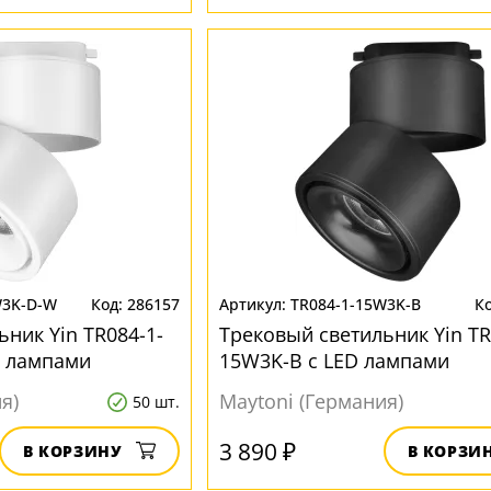
W3K-D-W
286157
TR084-1-15W3K-B
ник Yin TR084-1-
Трековый светильник Yin TR
D лампами
15W3K-B с LED лампами
я)
Maytoni (Германия)
50 шт.
3 890 ₽
В КОРЗИНУ
В КОРЗИ