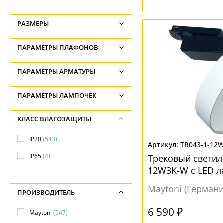
РАЗМЕРЫ
Высота, см
ПАРАМЕТРЫ ПЛАФОНОВ
-
ФОРМА ПЛАФОНА
ПАРАМЕТРЫ АРМАТУРЫ
Глубина, см
-
Конус
(9)
ЦВЕТ АРМАТУРЫ
ПАРАМЕТРЫ ЛАМПОЧЕК
Ширина, см
Круг
(7)
Количество ламп
Белый
(228)
КЛАСС ВЛАГОЗАЩИТЫ
-
Куб
(9)
-
Золото
(6)
Диаметр, см
IP20
(543)
Параллелепипед
(21)
Общая мощность ламп
TR043-1-12
Латунь
(12)
-
IP65
(4)
Прямоугольник
(16)
Трековый светил
-
Серебро
(1)
12W3K-W с LED 
Длина, см
Цилиндр
(239)
Напряжение
Черный
(303)
-
Maytoni (Германи
Шар
(16)
-
ПРОИЗВОДИТЕЛЬ
МАТЕРИАЛ
6 590 ₽
Maytoni
(547)
ПОВЕРХНОСТЬ