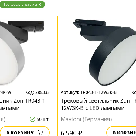
Золото
Трековые системы
Прозрачные
Хром
Черные
W4K-W
285335
TR043-1-12W3K-B
ьник Zon TR043-1-
Трековый светильник Zon T
лампами
12W3K-B с LED лампами
я)
Maytoni (Германия)
50 шт.
6 590 ₽
В КОРЗИНУ
В КОРЗИ