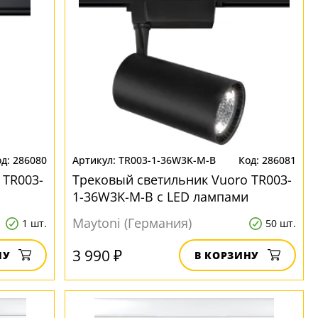
286080
TR003-1-36W3K-M-B
286081
 TR003-
Трековый светильник Vuoro TR003-
1-36W3K-M-B с LED лампами
Maytoni (Германия)
1 шт.
50 шт.
3 990 ₽
НУ
В КОРЗИНУ