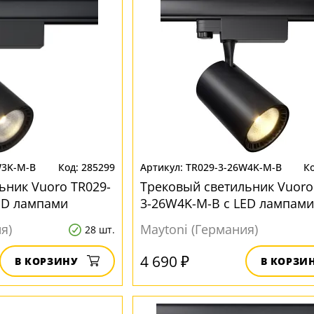
W3K-M-B
285299
TR029-3-26W4K-M-B
ьник Vuoro TR029-
Трековый светильник Vuoro
ED лампами
3-26W4K-M-B с LED лампами
я)
Maytoni (Германия)
28 шт.
4 690 ₽
В КОРЗИНУ
В КОРЗИ