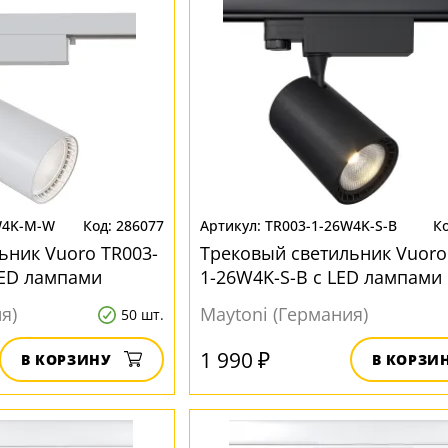
W4K-M-W
286077
TR003-1-26W4K-S-B
ьник Vuoro TR003-
Трековый светильник Vuoro
LED лампами
1-26W4K-S-B с LED лампами
я)
Maytoni (Германия)
50 шт.
1 990 ₽
В КОРЗИНУ
В КОРЗИ