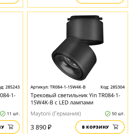
285243
TR084-1-15W4K-B
285304
084-1-
Трековый светильник Yin TR084-1-
15W4K-B с LED лампами
Maytoni (Германия)
11 шт.
50 шт.
3 890 ₽
НУ
В КОРЗИНУ