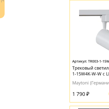
Ваш регион:
Москва
TR003-1-15
Трековый светил
+7 (800) 775-63-32
- бесплатно по России
1-15W4K-W-W с 
+7 (495) 255-03-21
- бесплатная доставка
Maytoni (Германи
1 790 ₽