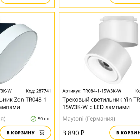
W3K-W
287741
TR084-1-15W3K-W
ьник Zon TR043-1-
Трековый светильник Yin TR
лампами
15W3K-W с LED лампами
я)
Maytoni (Германия)
50 шт.
3 890 ₽
В КОРЗИНУ
В КОРЗИ