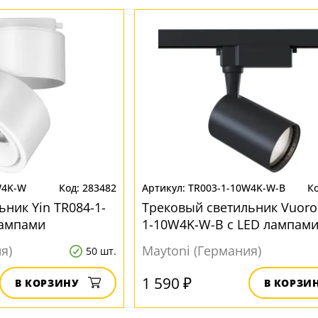
W4K-W
283482
TR003-1-10W4K-W-B
ник Yin TR084-1-
Трековый светильник Vuoro
лампами
1-10W4K-W-B с LED лампам
я)
Maytoni (Германия)
50 шт.
1 590 ₽
В КОРЗИНУ
В КОРЗИ