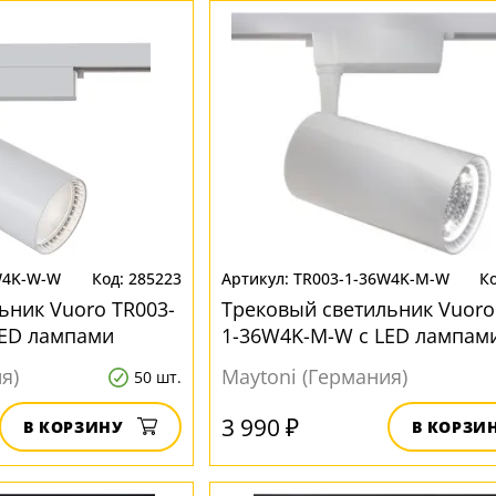
W4K-W-W
285223
TR003-1-36W4K-M-W
ьник Vuoro TR003-
Трековый светильник Vuoro
LED лампами
1-36W4K-M-W с LED лампам
я)
Maytoni (Германия)
50 шт.
3 990 ₽
В КОРЗИНУ
В КОРЗИ