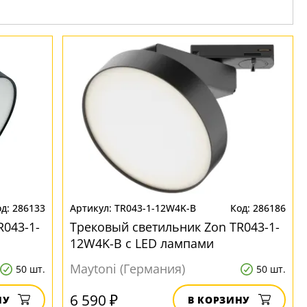
286133
TR043-1-12W4K-B
286186
R043-1-
Трековый светильник Zon TR043-1-
12W4K-B с LED лампами
Maytoni (Германия)
50 шт.
50 шт.
6 590 ₽
НУ
В КОРЗИНУ