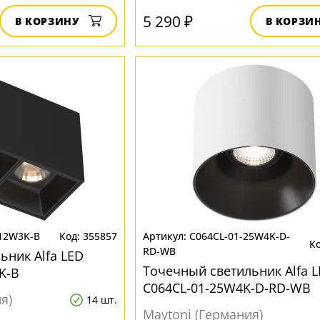
5 290 ₽
В КОРЗИНУ
В КОРЗИ
L12W3K-B
355857
C064CL-01-25W4K-D-
RD-WB
ьник Alfa LED
Точечный светильник Alfa 
K-B
C064CL-01-25W4K-D-RD-WB
я)
14 шт.
Maytoni (Германия)