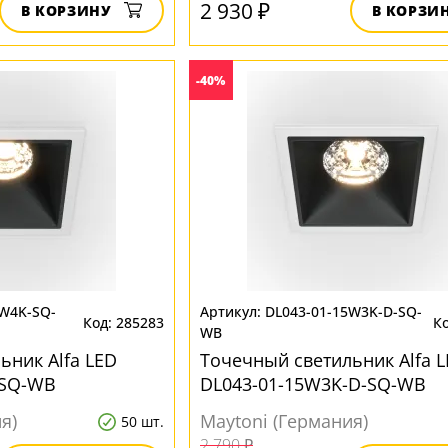
2 930 ₽
В КОРЗИНУ
В КОРЗИ
-40%
0W4K-SQ-
DL043-01-15W3K-D-SQ-
285283
WB
ьник Alfa LED
Точечный светильник Alfa 
-SQ-WB
DL043-01-15W3K-D-SQ-WB
я)
Maytoni (Германия)
50 шт.
2 790 ₽