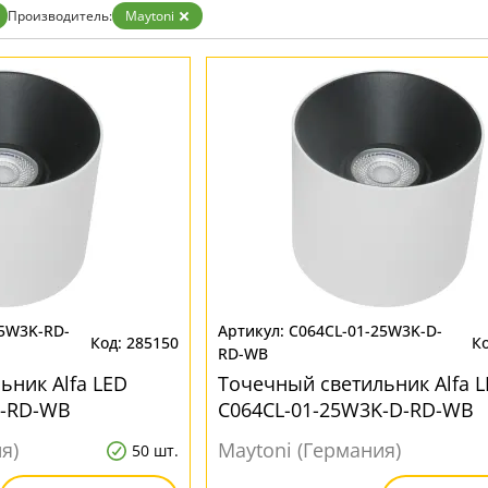
Золото
Производитель:
Maytoni
Прозрачные
Хром
Черные
25W3K-RD-
C064CL-01-25W3K-D-
285150
RD-WB
ьник Alfa LED
Точечный светильник Alfa 
K-RD-WB
C064CL-01-25W3K-D-RD-WB
я)
Maytoni (Германия)
50 шт.