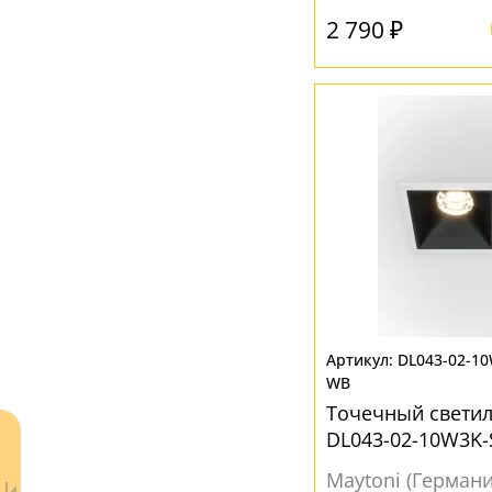
2 790 ₽
DL043-02-1
WB
Точечный светил
DL043-02-10W3K
Maytoni (Германи