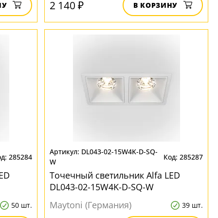
2 140 ₽
НУ
В КОРЗИНУ
DL043-02-15W4K-D-SQ-
285284
285287
W
LED
Точечный светильник Alfa LED
DL043-02-15W4K-D-SQ-W
Maytoni (Германия)
50 шт.
39 шт.