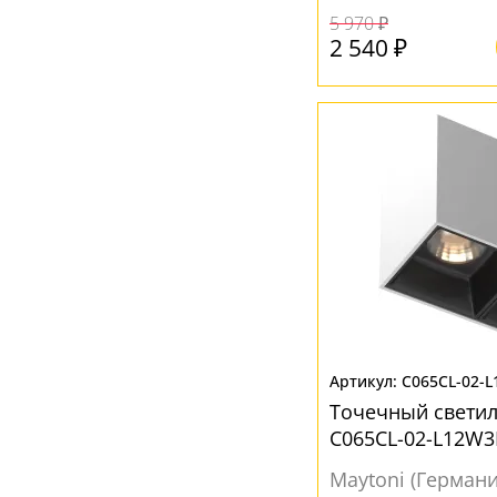
5 970 ₽
2 540 ₽
C065CL-02-
Точечный светил
C065CL-02-L12W
Maytoni (Германи