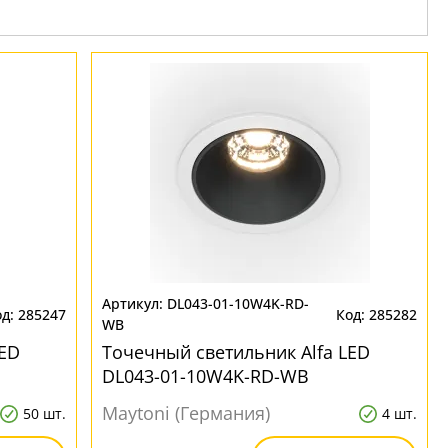
DL043-01-10W4K-RD-
285247
285282
WB
LED
Точечный светильник Alfa LED
DL043-01-10W4K-RD-WB
Maytoni (Германия)
50 шт.
4 шт.