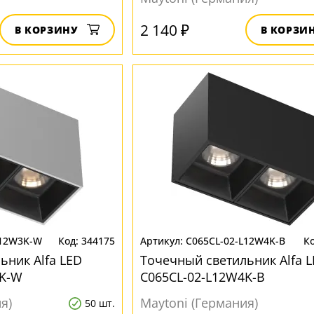
2 140 ₽
В КОРЗИНУ
В КОРЗИ
L12W3K-W
344175
C065CL-02-L12W4K-B
ьник Alfa LED
Точечный светильник Alfa 
3K-W
C065CL-02-L12W4K-B
я)
Maytoni (Германия)
50 шт.