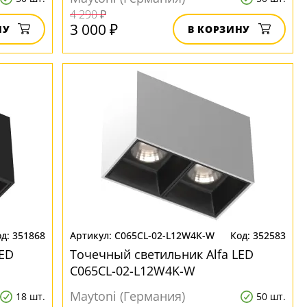
4 290 ₽
3 000 ₽
НУ
В КОРЗИНУ
351868
C065CL-02-L12W4K-W
352583
LED
Точечный светильник Alfa LED
C065CL-02-L12W4K-W
Maytoni (Германия)
18 шт.
50 шт.