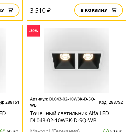
3 510 ₽
НУ
В КОРЗИНУ
-30%
DL043-02-10W3K-D-SQ-
288151
288792
WB
LED
Точечный светильник Alfa LED
DL043-02-10W3K-D-SQ-WB
Maytoni (Германия)
50 шт.
50 шт.