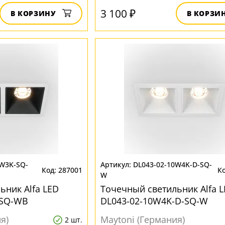
3 100 ₽
В КОРЗИНУ
В КОРЗИ
0W3K-SQ-
DL043-02-10W4K-D-SQ-
287001
W
ьник Alfa LED
Точечный светильник Alfa 
-SQ-WB
DL043-02-10W4K-D-SQ-W
я)
Maytoni (Германия)
2 шт.