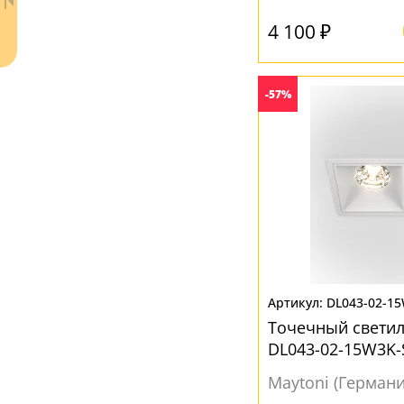
4 100 ₽
-57%
Ваш регион:
Москва
+7 (800) 775-63-32
- бесплатно по России
+7 (495) 255-03-21
- бесплатная доставка
DL043-02-1
Точечный светил
DL043-02-15W3K
Maytoni (Германи