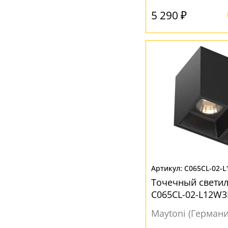
5 290 ₽
C065CL-02-
Точечный светил
C065CL-02-L12W3
Maytoni (Германи