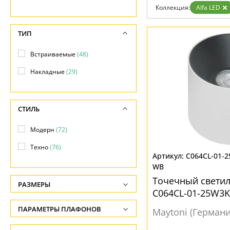
Гарантия
Коллекция:
Alfa LED
Возврат
Отзывы
ТИП
Установка
Дизайнерам
Бренды
Встраиваемые
(48)
Контакты
Накладные
(29)
СТИЛЬ
Модерн
(72)
Техно
(76)
C064CL-01-
WB
Точечный светил
РАЗМЕРЫ
C064CL-01-25W3
Высота, см
ПАРАМЕТРЫ ПЛАФОНОВ
Maytoni (Германи
-