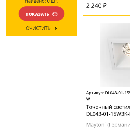
Найдено:
0
шт.
2 240 ₽
Алюминий
(46)
ПОКАЗАТЬ
Пластик
(72)
ОЧИСТИТЬ
ЦВЕТ ПЛАФОНОВ
Белый
(63)
Серый
(1)
Черный
(52)
DL043-01-1
W
Точечный светил
DL043-01-15W3K
Maytoni (Германи