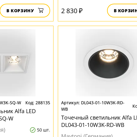
2 830 ₽
В КОРЗИНУ
В КОРЗИ
5W3K-SQ-W
288135
DL043-01-10W3K-RD-
WB
ьник Alfa LED
Точечный светильник Alfa 
-SQ-W
DL043-01-10W3K-RD-WB
я)
50 шт.
Maytoni (Германия)