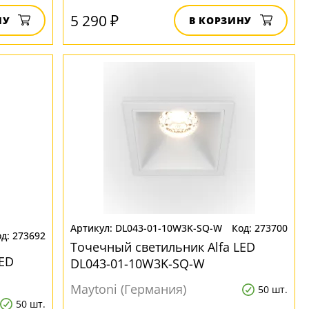
5 290 ₽
НУ
В КОРЗИНУ
DL043-01-10W3K-SQ-W
273700
273692
Точечный светильник Alfa LED
LED
DL043-01-10W3K-SQ-W
Maytoni (Германия)
50 шт.
50 шт.