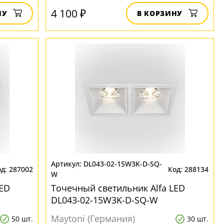
4 100 ₽
НУ
В КОРЗИНУ
DL043-02-15W3K-D-SQ-
287002
288134
W
LED
Точечный светильник Alfa LED
DL043-02-15W3K-D-SQ-W
Maytoni (Германия)
50 шт.
30 шт.