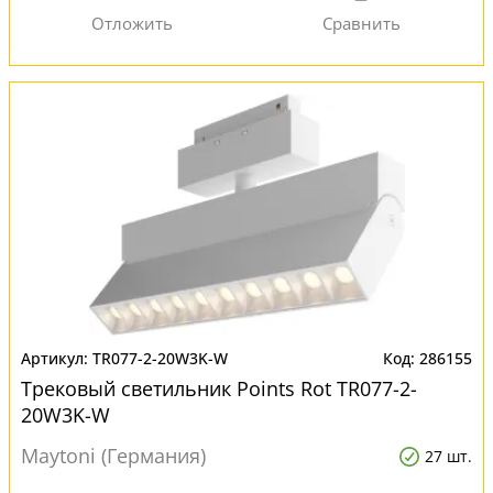
TR077-2-20W3K-W
286155
Трековый светильник Points Rot TR077-2-
20W3K-W
Maytoni (Германия)
27 шт.