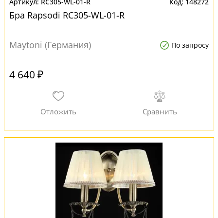
RC305-WL-01-R
148272
Бра Rapsodi RC305-WL-01-R
Maytoni (Германия)
По запросу
4 640 ₽