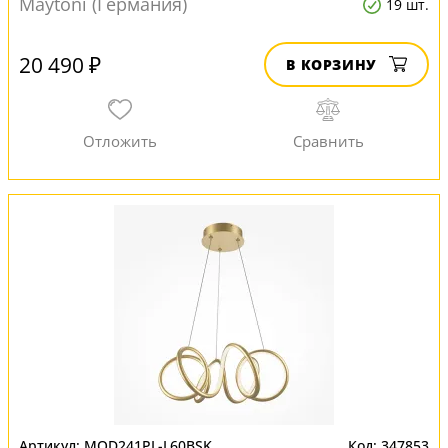
Maytoni (Германия)
19 шт.
20 490 ₽
В КОРЗИНУ
MOD241PL-L60BSK
347853