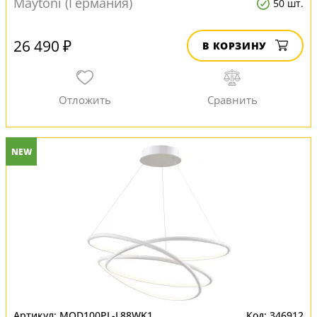
Maytoni (Германия)
50 шт.
26 490 ₽
В КОРЗИНУ
NEW
MOD100PL-L88WK1
346912