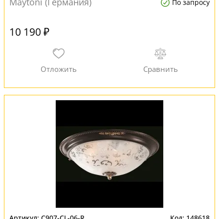
Maytoni (Германия)
По запросу
10 190 ₽
C907-CL-06-R
148618