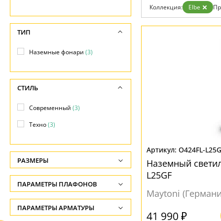
Гарантия
Коллекция:
Elbe
Пр
Возврат
Отзывы
ТИП
Установка
Дизайнерам
Бренды
Наземные фонари
(3)
Контакты
СТИЛЬ
Современный
(3)
Техно
(3)
O424FL-L25
РАЗМЕРЫ
Наземный светил
L25GF
Высота, см
ПАРАМЕТРЫ ПЛАФОНОВ
-
Maytoni (Германи
НАПРАВЛЕНИЕ
ПАРАМЕТРЫ АРМАТУРЫ
Ширина, см
41 990 ₽