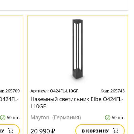
265709
O424FL-L10GF
265743
O424FL-
Наземный светильник Elbe O424FL-
L10GF
Maytoni (Германия)
50 шт.
50 шт.
20 990 ₽
НУ
В КОРЗИНУ