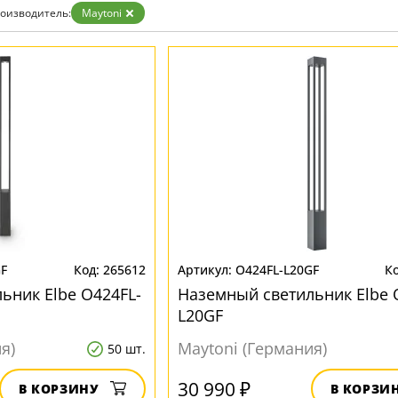
Золото
оизводитель:
Maytoni
Прозрачные
Хром
Черные
GF
265612
O424FL-L20GF
ьник Elbe O424FL-
Наземный светильник Elbe 
L20GF
я)
Maytoni (Германия)
50 шт.
30 990 ₽
В КОРЗИНУ
В КОРЗИ