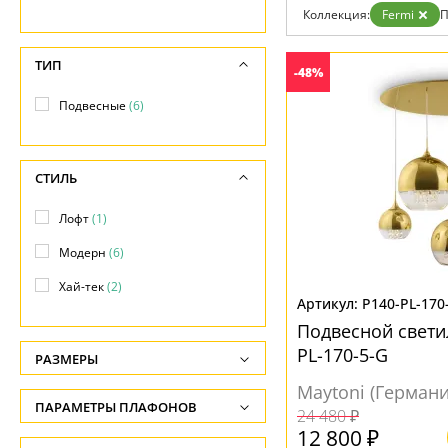
Гарантия
Коллекция:
Fermi
П
Возврат
Отзывы
ТИП
Установка
-48%
Дизайнерам
Бренды
Подвесные
(6)
Контакты
СТИЛЬ
Лофт
(1)
Модерн
(6)
Хай-тек
(2)
P140-PL-170
Подвесной свети
PL-170-5-G
РАЗМЕРЫ
Maytoni (Германи
Высота, см
ПАРАМЕТРЫ ПЛАФОНОВ
24 480 ₽
-
12 800 ₽