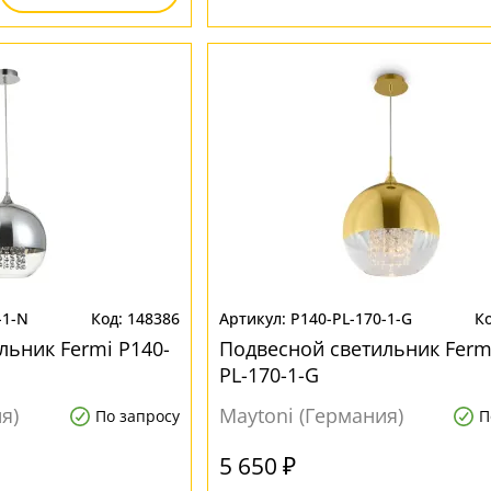
-1-N
148386
P140-PL-170-1-G
льник Fermi P140-
Подвесной светильник Ferm
PL-170-1-G
я)
Maytoni (Германия)
По запросу
П
5 650 ₽