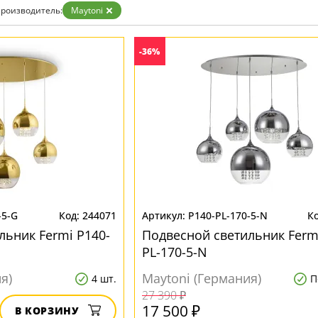
Золото
роизводитель:
Maytoni
Прозрачные
Хром
Черные
-36%
-5-G
244071
P140-PL-170-5-N
льник Fermi P140-
Подвесной светильник Ferm
PL-170-5-N
я)
Maytoni (Германия)
4 шт.
П
27 390 ₽
17 500 ₽
В КОРЗИНУ