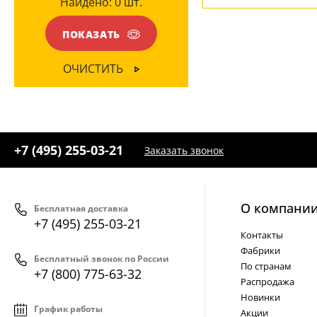
Найдено:
0
шт.
ЦВЕТ ПЛАФОНОВ
Желтый
(1)
ПОКАЗАТЬ
Никель
(3)
ОЧИСТИТЬ
Прозрачный
(6)
Серый
(3)
+7 (495) 255-03-21
Заказать звонок
О компани
Бесплатная доставка
+7 (495) 255-03-21
Контакты
Фабрики
Бесплатный звонок по России
По странам
+7 (800) 775-63-32
Распродажа
Новинки
График работы
Акции