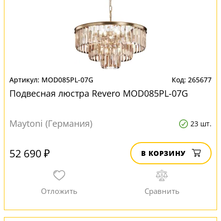
MOD085PL-07G
265677
Подвесная люстра Revero MOD085PL-07G
Maytoni (Германия)
23 шт.
52 690 ₽
В КОРЗИНУ