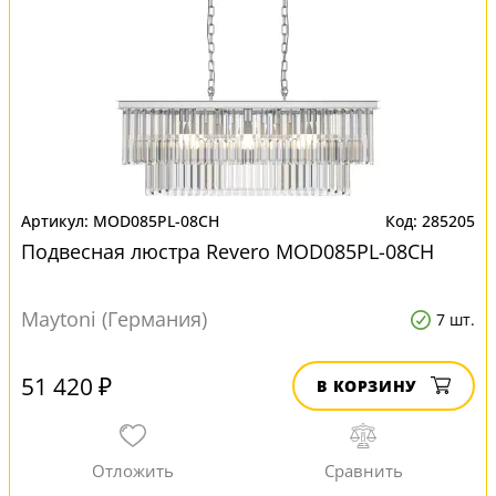
MOD085PL-08CH
285205
Подвесная люстра Revero MOD085PL-08CH
Maytoni (Германия)
7 шт.
51 420 ₽
В КОРЗИНУ