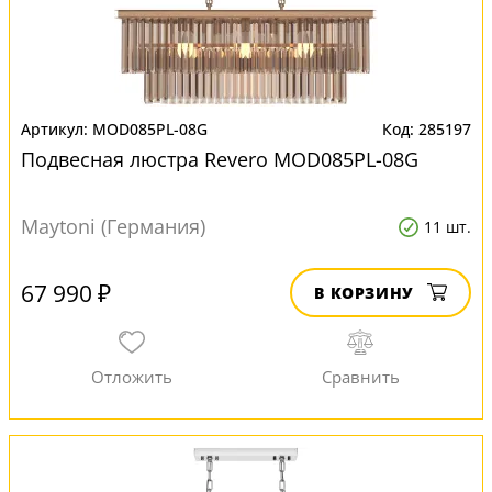
MOD085PL-08G
285197
Подвесная люстра Revero MOD085PL-08G
Maytoni (Германия)
11 шт.
67 990 ₽
В КОРЗИНУ