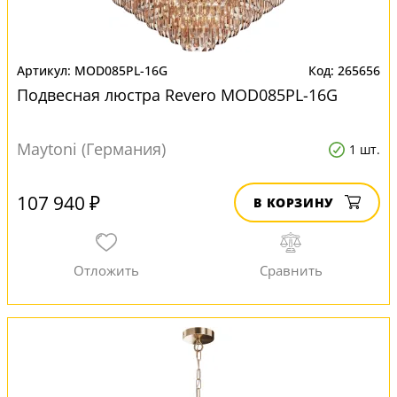
MOD085PL-16G
265656
Подвесная люстра Revero MOD085PL-16G
Maytoni (Германия)
1 шт.
107 940 ₽
В КОРЗИНУ