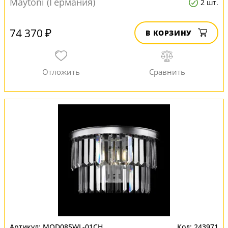
Maytoni (Германия)
2 шт.
74 370 ₽
В КОРЗИНУ
MOD085WL-01CH
243971