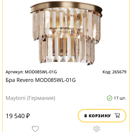
MOD085WL-01G
265679
Бра Revero MOD085WL-01G
Maytoni (Германия)
17 шт.
19 540 ₽
В КОРЗИНУ