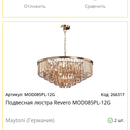
MOD085PL-12G
266317
Подвесная люстра Revero MOD085PL-12G
Maytoni (Германия)
2 шт.