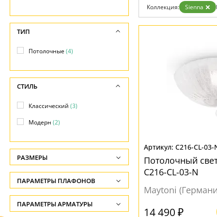
Гарантия
Коллекция:
Sienna
Возврат
Отзывы
ТИП
Установка
Дизайнерам
Бренды
Потолочные
(4)
Контакты
СТИЛЬ
Классический
(3)
Модерн
(2)
C216-CL-03-
РАЗМЕРЫ
Потолочный свет
C216-CL-03-N
Высота, см
ПАРАМЕТРЫ ПЛАФОНОВ
-
Maytoni (Германи
ФОРМА ПЛАФОНА
ПАРАМЕТРЫ АРМАТУРЫ
Диаметр, см
14 490 ₽