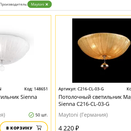
Золото
Производитель:
Maytoni
Прозрачные
Хром
Черные
N
148651
C216-CL-03-G
ильник Sienna
Потолочный светильник Ma
Sienna C216-CL-03-G
я)
Maytoni (Германия)
50 шт.
4 220 ₽
В КОРЗИНУ