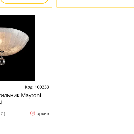
100233
ильник Maytoni
N
я)
архив