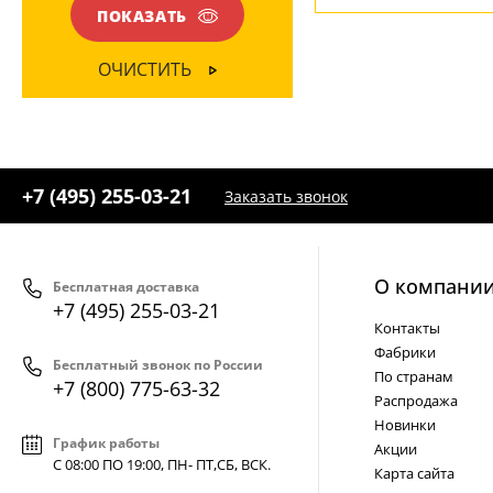
Зеркальный
(1)
Желтый
(1)
ПОКАЗАТЬ
Матовый
(1)
Золотой
(1)
ОЧИСТИТЬ
Прозрачный
(1)
Янтарный
(2)
+7 (495) 255-03-21
Заказать звонок
О компани
Бесплатная доставка
+7 (495) 255-03-21
Контакты
Фабрики
Бесплатный звонок по России
По странам
+7 (800) 775-63-32
Распродажа
Новинки
График работы
Акции
С 08:00 ПО 19:00, ПН- ПТ,
СБ, ВСК
.
Карта сайта