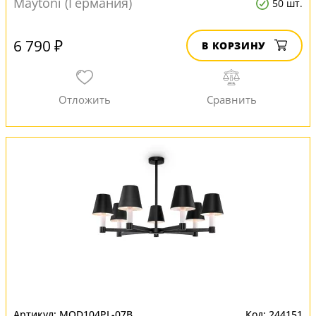
Maytoni (Германия)
50 шт.
6 790 ₽
В КОРЗИНУ
MOD104PL-07B
244151