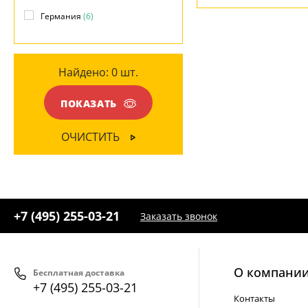
+7 (495) 255-03-21
- бесплатная доставка
Металл
(4)
Германия
(6)
Стекло
(6)
Найдено:
0
шт.
ЦВЕТ ПЛАФОНОВ
Коричневый
(3)
ПОКАЗАТЬ
Прозрачный
(6)
ОЧИСТИТЬ
Серый
(3)
+7 (495) 255-03-21
Заказать звонок
О компани
Бесплатная доставка
+7 (495) 255-03-21
Контакты