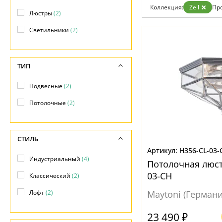
Гарантия
Коллекция:
Zeil
Пр
Люстры
(2)
Возврат
Отзывы
Светильники
(2)
Установка
Дизайнерам
Бренды
Контакты
ТИП
Подвесные
(2)
Потолочные
(2)
СТИЛЬ
H356-CL-03-
Индустриальный
(4)
Потолочная люстр
03-CH
Классический
(2)
Лофт
(2)
Maytoni (Германи
23 490 ₽