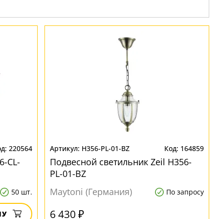
220564
H356-PL-01-BZ
164859
6-CL-
Подвесной светильник Zeil H356-
PL-01-BZ
Maytoni (Германия)
50 шт.
По запросу
6 430 ₽
НУ