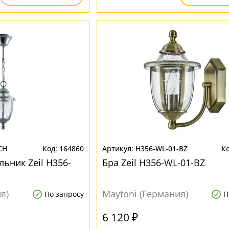
CH
164860
H356-WL-01-BZ
ьник Zeil H356-
Бра Zeil H356-WL-01-BZ
я)
Maytoni (Германия)
По запросу
П
6 120 ₽