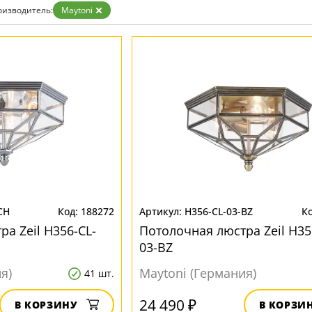
Золото
оизводитель:
Maytoni
Прозрачные
Хром
Черные
CH
188272
H356-CL-03-BZ
а Zeil H356-CL-
Потолочная люстра Zeil H35
03-BZ
я)
Maytoni (Германия)
41 шт.
24 490 ₽
В КОРЗИНУ
В КОРЗИ