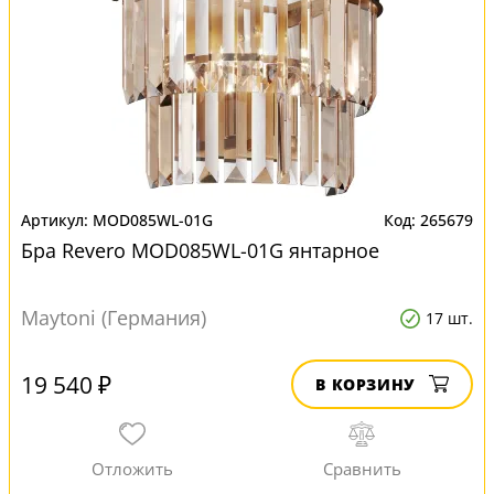
MOD085WL-01G
265679
Бра Revero MOD085WL-01G янтарное
Maytoni (Германия)
17 шт.
19 540 ₽
В КОРЗИНУ