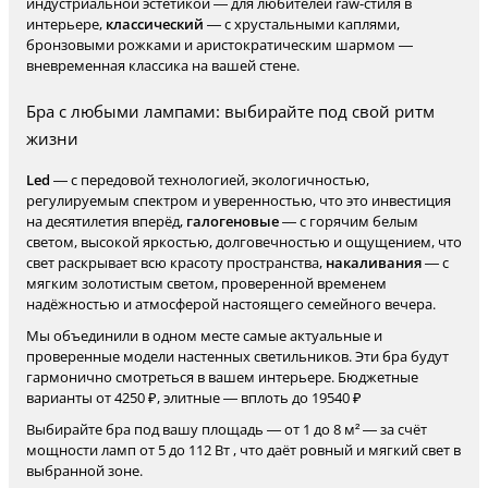
индустриальной эстетикой — для любителей raw-стиля в
интерьере,
классический
— с хрустальными каплями,
бронзовыми рожками и аристократическим шармом —
вневременная классика на вашей стене.
Бра с любыми лампами: выбирайте под свой ритм
жизни
Led
— с передовой технологией, экологичностью,
регулируемым спектром и уверенностью, что это инвестиция
на десятилетия вперёд,
галогеновые
— с горячим белым
светом, высокой яркостью, долговечностью и ощущением, что
свет раскрывает всю красоту пространства,
накаливания
— с
мягким золотистым светом, проверенной временем
надёжностью и атмосферой настоящего семейного вечера.
Мы объединили в одном месте самые актуальные и
проверенные модели настенных светильников. Эти бра будут
гармонично смотреться в вашем интерьере. Бюджетные
варианты от 4250 ₽, элитные — вплоть до 19540 ₽
Выбирайте бра под вашу площадь — от 1 до 8 м² — за счёт
мощности ламп от 5 до 112 Вт , что даёт ровный и мягкий свет в
выбранной зоне.