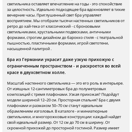
светильника оставляет впечатление на годы - это спокойствие
за целостность. Идеально подходящее бра вдохновляет в тихие
вечерние часы. Приглушенный свет бра управляет
восприятием. Мы отобрали тысячи настенных светильников от
ретро до хай-тека от классический - с бронзовыми
светильниками, хрустальными подвесками, античными
формами, строгим дизайном до барокко стиля - с театральной
пышностью, пластичными формами, игрой светотени,
насыщенной палитрой .
Бра из Германии украсит даже узкую прихожую с
ограниченным пространством - и раскроется во всей
красе в двухсветном холле.
Масштаб настенного светильника — это его роль в интерьере.
От изящных 12-сантиметровых бра до полуметровых
композиций с тремя плафонами. Узкая прихожая? Подойдут
модели шириной 12–20 см. Просторная спальня? Бра с двумя
плафонами и размахом 50–70 см станут идеальным
обрамлением изголовья. В каталоге - и миниатюрные
светильники, и многорожковые конструкции: каждый найдет
свой идеальный размер. От 12 см до 70 см в ширину. От
скромной прихожей до просторной гостиной. Размер имеет