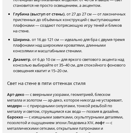
становится не просто освещением, а акцентом.
Глубина (выступ от стены).
от 27 до 27 см — от лаконичных
пристенных до объёмных конструкций с выступающими
плафонами — создают потрясающую игру теней и бликов
на стене.
Ширина.
от 16 до 121 см — идеально для бра с двумя-тремя
плафонами над широкими кроватями, длинными
консолями и масштабными стенами.
Диаметр.
от 6 до 10 см — для яркого светового акцента над
консолью выбирайте от 35–40 см, для спокойного фонового
освещения хватит и 15–20 см.
Свет на стене в пяти оттенках стиля
Арт-деко
— с веерными узорами, геометрией, блеском
металла и золотом — ар-деко, которое никогда не устаревает,
модерн
— с природными силуэтами, тонкой резьбой по
металлу и светом, струящимся как вода — поэзия в дизайне,
барокко
— с изящными завитками, скульптурными деталями,
позолотой и ощущением эпохи Людовика XIV,
лофт
— с
металлическими сетками, открытыми патронами и