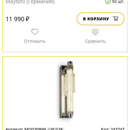
Maytoni (Германия)
50 шт.
11 990 ₽
В КОРЗИНУ
MOD308WL-L9CG3K
247747