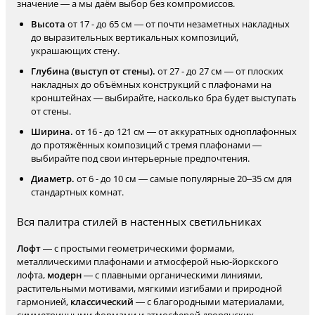
значение — а мы даём выбор без компромиссов.
Высота
от 17 - до 65 см — от почти незаметных накладных
до выразительных вертикальных композиций,
украшающих стену.
Глубина (выступ от стены).
от 27 - до 27 см — от плоских
накладных до объёмных конструкций с плафонами на
кронштейнах — выбирайте, насколько бра будет выступать
от стены.
Ширина.
от 16 - до 121 см — от аккуратных одноплафонных
до протяжённых композиций с тремя плафонами —
выбирайте под свои интерьерные предпочтения.
Диаметр.
от 6 - до 10 см — самые популярные 20–35 см для
стандартных комнат.
Вся палитра стилей в настенных светильниках
Лофт
— с простыми геометрическими формами,
металлическими плафонами и атмосферой нью-йоркского
лофта,
модерн
— с плавными органическими линиями,
растительными мотивами, мягкими изгибами и природной
гармонией,
классический
— с благородными материалами,