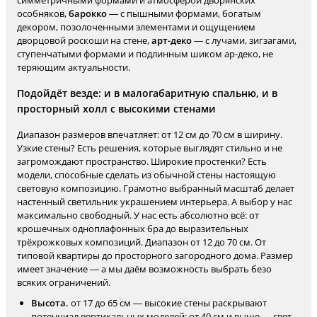
симметричными формами и атмосферой дворянских
особняков,
барокко
— с пышными формами, богатым
декором, позолоченными элементами и ощущением
дворцовой роскоши на стене,
арт-деко
— с лучами, зигзагами,
ступенчатыми формами и подлинным шиком ар-деко, не
теряющим актуальности.
Подойдёт везде: и в малогабаритную спальню, и в
просторный холл с высокими стенами
Диапазон размеров впечатляет: от 12 см до 70 см в ширину.
Узкие стены? Есть решения, которые выглядят стильно и не
загромождают пространство. Широкие простенки? Есть
модели, способные сделать из обычной стены настоящую
световую композицию. Грамотно выбранный масштаб делает
настенный светильник украшением интерьера. А выбор у нас
максимально свободный. У нас есть абсолютно всё: от
крошечных одноплафонных бра до выразительных
трёхрожковых композиций. Диапазон от 12 до 70 см. От
типовой квартиры до просторного загородного дома. Размер
имеет значение — а мы даём возможность выбрать безо
всяких ограничений.
Высота.
от 17 до 65 см — высокие стены раскрывают
потенциал вертикальных моделей: от 40 см и выше — свет