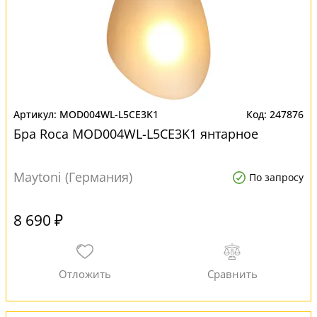
MOD004WL-L5CE3K1
247876
Бра Roca MOD004WL-L5CE3K1 янтарное
Maytoni (Германия)
По запросу
8 690 ₽