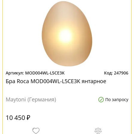
MOD004WL-L5CE3K
247906
Бра Roca MOD004WL-L5CE3K янтарное
Maytoni (Германия)
По запросу
10 450 ₽