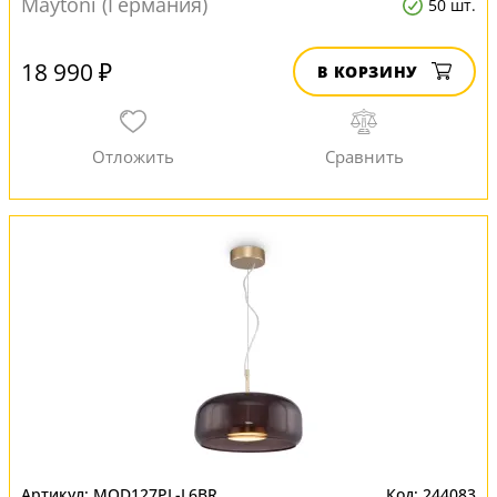
Maytoni (Германия)
50 шт.
18 990 ₽
В КОРЗИНУ
MOD127PL-L6BR
244083