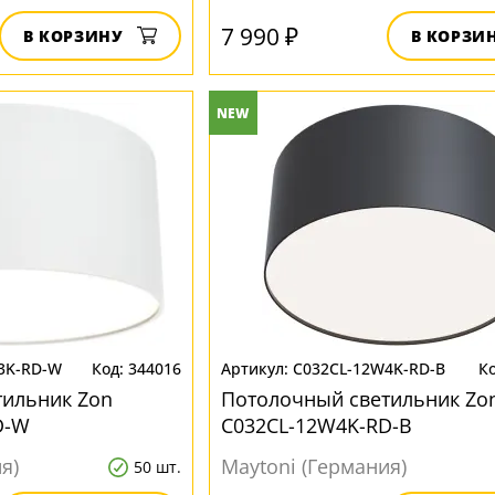
7 990 ₽
В КОРЗИНУ
В КОРЗИ
NEW
3K-RD-W
344016
C032CL-12W4K-RD-B
тильник Zon
Потолочный светильник Zo
D-W
C032CL-12W4K-RD-B
я)
Maytoni (Германия)
50 шт.