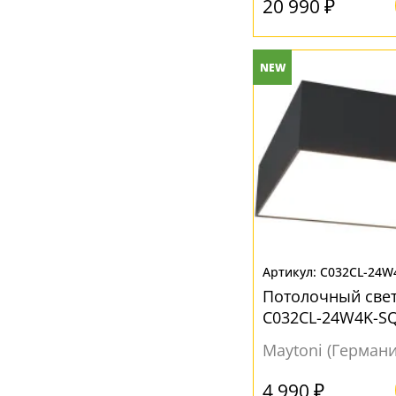
20 990 ₽
NEW
C032CL-24W
Потолочный све
C032CL-24W4K-S
Maytoni (Германи
4 990 ₽