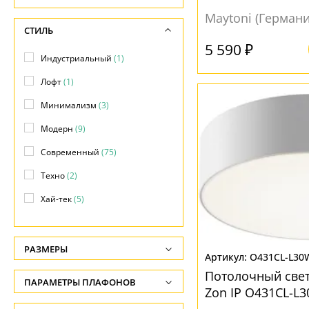
Maytoni (Германи
СТИЛЬ
5 590 ₽
Индустриальный
(1)
Лофт
(1)
Минимализм
(3)
Модерн
(9)
Современный
(75)
Техно
(2)
Хай-тек
(5)
РАЗМЕРЫ
O431CL-L30
Высота, см
Потолочный све
ПАРАМЕТРЫ ПЛАФОНОВ
-
Zon IP O431CL-L