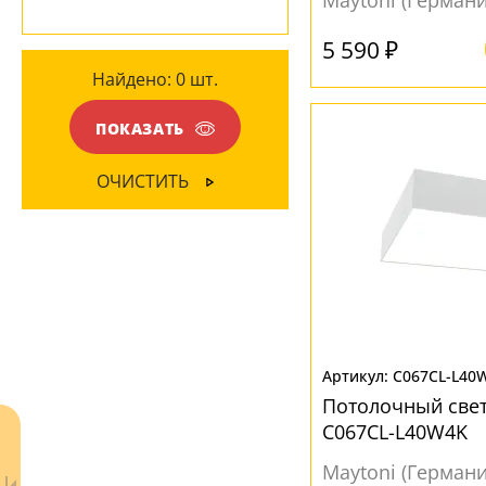
Maytoni (Германи
Вверх
(1)
ПОВЕРХНОСТЬ
5 590 ₽
Вниз
(92)
Найдено:
0
шт.
Глянцевый
(2)
Матовый
(11)
МАТЕРИАЛ
ПОКАЗАТЬ
Акрил
(6)
ОЧИСТИТЬ
Металл
(7)
Пластик
(2)
ЦВЕТ ПЛАФОНОВ
Белый
(77)
C067CL-L40
Графит
(2)
Потолочный све
Графитовый
(2)
C067CL-L40W4K
Дымчатый
(1)
Maytoni (Германи