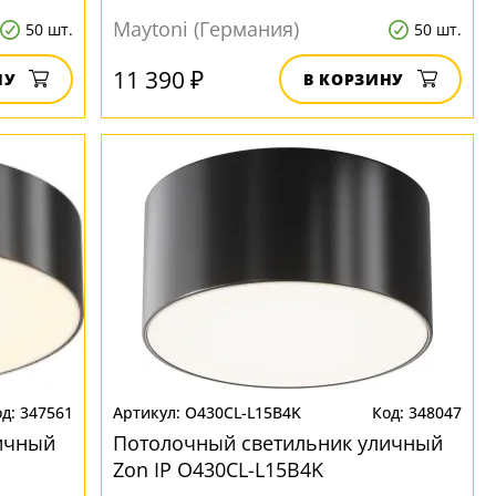
Maytoni (Германия)
50 шт.
50 шт.
11 390 ₽
НУ
В КОРЗИНУ
347561
O430CL-L15B4K
348047
ичный
Потолочный светильник уличный
Zon IP O430CL-L15B4K