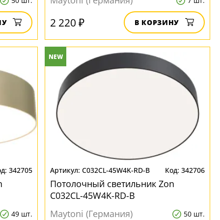
Maytoni (Германия)
50 шт.
7 шт.
2 220 ₽
НУ
В КОРЗИНУ
NEW
342705
C032CL-45W4K-RD-B
342706
n
Потолочный светильник Zon
C032CL-45W4K-RD-B
Maytoni (Германия)
49 шт.
50 шт.