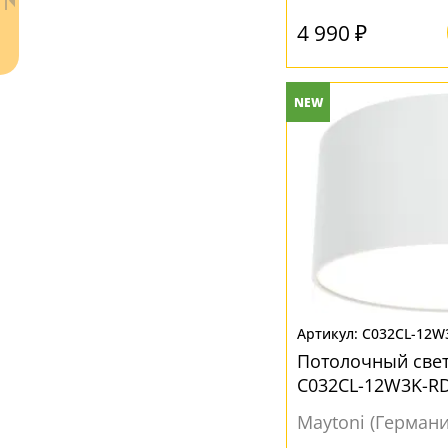
Золото
(2)
4 990 ₽
Коньячный
(1)
Латунь
(1)
NEW
Прозрачный
(9)
Черный
(3)
Ваш регион:
Москва
+7 (800) 775-63-32
- бесплатно по России
+7 (495) 255-03-21
- бесплатная доставка
C032CL-12W
Потолочный све
C032CL-12W3K-R
Maytoni (Германи