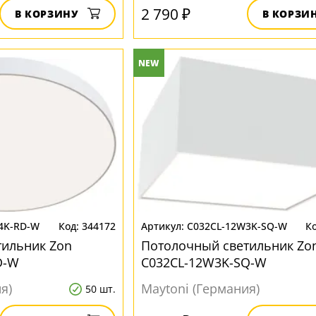
2 790 ₽
В КОРЗИНУ
В КОРЗИ
NEW
4K-RD-W
344172
C032CL-12W3K-SQ-W
тильник Zon
Потолочный светильник Zo
D-W
C032CL-12W3K-SQ-W
я)
Maytoni (Германия)
50 шт.