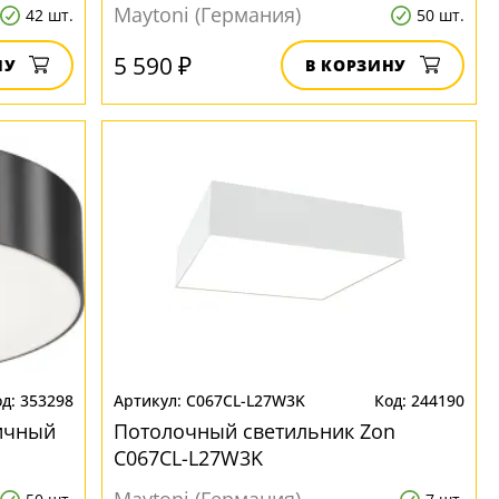
Maytoni (Германия)
42 шт.
50 шт.
5 590 ₽
НУ
В КОРЗИНУ
353298
C067CL-L27W3K
244190
ичный
Потолочный светильник Zon
C067CL-L27W3K