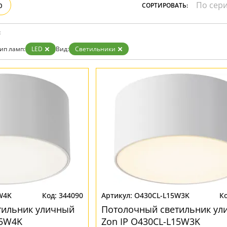
р
СОРТИРОВАТЬ:
Золото
Прозрачные
Хром
:
Черные
ип ламп:
LED
Вид:
Светильники
W4K
344090
O430CL-L15W3K
тильник уличный
Потолочный светильник ул
15W4K
Zon IP O430CL-L15W3K