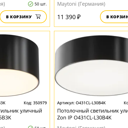
я)
Maytoni (Германия)
50 шт.
11 390 ₽
В КОРЗИНУ
В КОРЗИ
B3K
350979
O431CL-L30B4K
тильник уличный
Потолочный светильник ул
15B3K
Zon IP O431CL-L30B4K