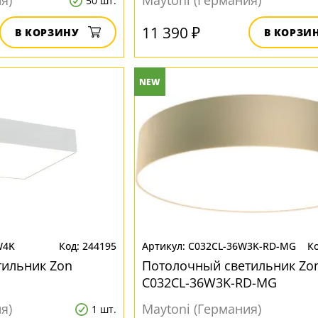
я)
Maytoni (Германия)
50 шт.
11 390 ₽
В КОРЗИНУ
В КОРЗИ
NEW
W4K
244195
C032CL-36W3K-RD-MG
тильник Zon
Потолочный светильник Zo
C032CL-36W3K-RD-MG
я)
Maytoni (Германия)
1 шт.