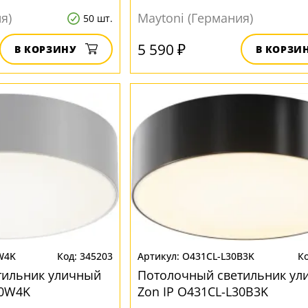
я)
Maytoni (Германия)
50 шт.
5 590 ₽
В КОРЗИНУ
В КОРЗИ
W4K
345203
O431CL-L30B3K
тильник уличный
Потолочный светильник ул
30W4K
Zon IP O431CL-L30B3K