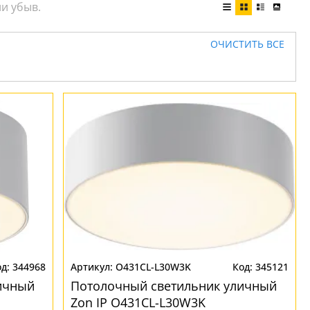
ОЧИСТИТЬ ВСЕ
344968
O431CL-L30W3K
345121
ичный
Потолочный светильник уличный
Zon IP O431CL-L30W3K