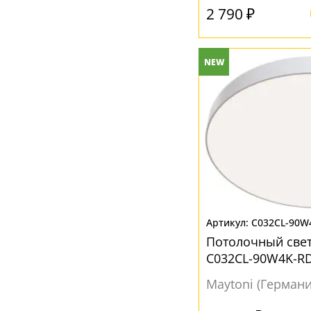
2 790 ₽
NEW
C032CL-90W
Потолочный све
C032CL-90W4K-R
Maytoni (Германи