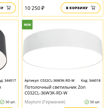
10 250 ₽
НУ
В КОРЗИНУ
NEW
344017
C032CL-36W3K-RD-W
344018
n
Потолочный светильник Zon
C032CL-36W3K-RD-W
Maytoni (Германия)
50 шт.
50 шт.