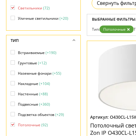
Свернуть фильт
Гарантия
Светильники
(72)
Возврат
Отзывы
Уличные светильники
(+20)
ВЫБРАННЫЕ ФИЛЬТРЫ
Установка
Дизайнерам
Тип:
Потолочные
Т
Бренды
Контакты
ТИП
Встраиваемые
(+190)
Грунтовые
(+12)
Наземные фонари
(+55)
Накладные
(+104)
Настенные
(+88)
Подвесные
(+360)
Подсветка объектов
(+29)
O430CL-L15
Потолочный све
Потолочные
(92)
Zon IP O430CL-L
Фасадные
(+44)