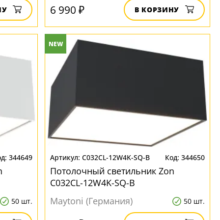
6 990 ₽
НУ
В КОРЗИНУ
NEW
344649
C032CL-12W4K-SQ-B
344650
n
Потолочный светильник Zon
C032CL-12W4K-SQ-B
Maytoni (Германия)
50 шт.
50 шт.