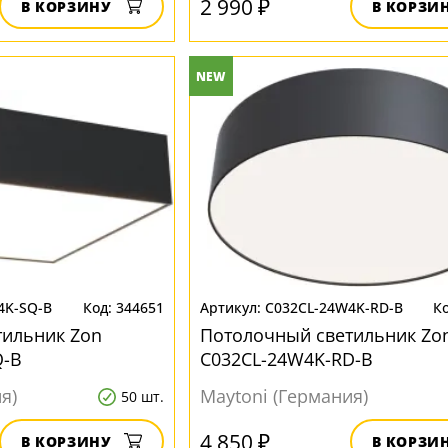
2 990 ₽
В КОРЗИНУ
В КОРЗИ
NEW
4K-SQ-B
344651
C032CL-24W4K-RD-B
тильник Zon
Потолочный светильник Zo
Q-B
C032CL-24W4K-RD-B
я)
Maytoni (Германия)
50 шт.
4 850 ₽
В КОРЗИНУ
В КОРЗИ