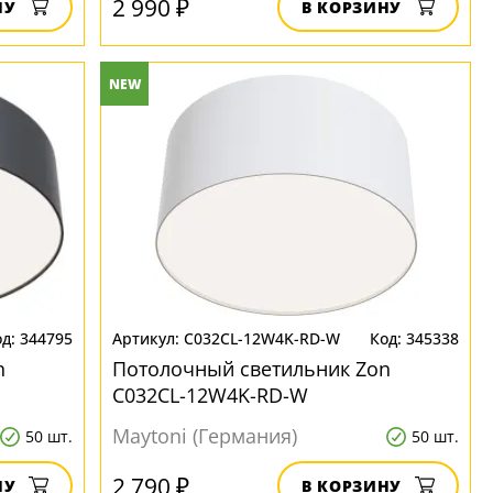
2 990 ₽
НУ
В КОРЗИНУ
NEW
344795
C032CL-12W4K-RD-W
345338
n
Потолочный светильник Zon
C032CL-12W4K-RD-W
Maytoni (Германия)
50 шт.
50 шт.
2 790 ₽
НУ
В КОРЗИНУ