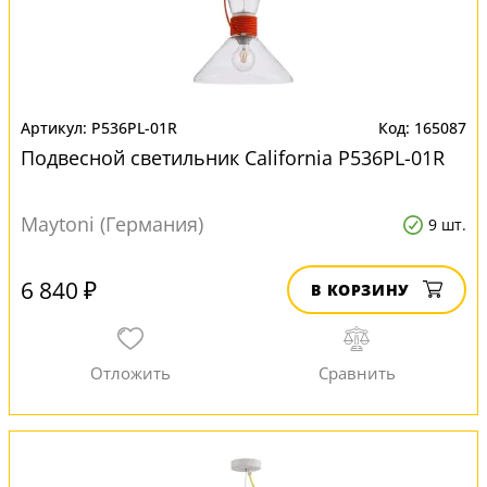
P536PL-01R
165087
Подвесной светильник California P536PL-01R
Maytoni (Германия)
9 шт.
6 840 ₽
В КОРЗИНУ