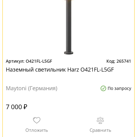
O421FL-L5GF
265741
Наземный светильник Harz O421FL-L5GF
Maytoni (Германия)
По запросу
7 000 ₽