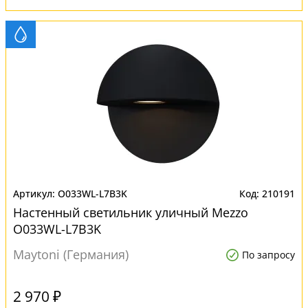
O033WL-L7B3K
210191
Настенный светильник уличный Mezzo
O033WL-L7B3K
Maytoni (Германия)
По запросу
2 970 ₽