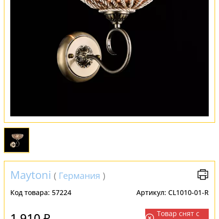
Обмен и возврат
Установка
FAQ
Отзывы
Maytoni
(
Германия
)
Код товара:
57224
Артикул:
CL1010-01-R
Товар снят с
1 910 ₽