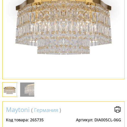
Обмен и возврат
Установка
FAQ
Отзывы
Maytoni
(
Германия
)
Код товара:
265735
Артикул:
DIA005CL-06G