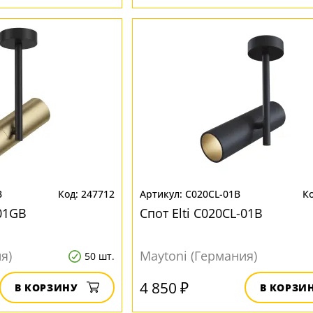
B
247712
C020CL-01B
-01GB
Спот Elti C020CL-01B
я)
Maytoni (Германия)
50 шт.
4 850 ₽
В КОРЗИНУ
В КОРЗИ