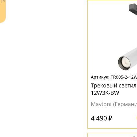
Ваш регион:
Москва
TR005-2-12
Трековый светиль
+7 (800) 775-63-32
- бесплатно по России
12W3K-BW
+7 (495) 255-03-21
- бесплатная доставка
Maytoni (Германи
4 490 ₽