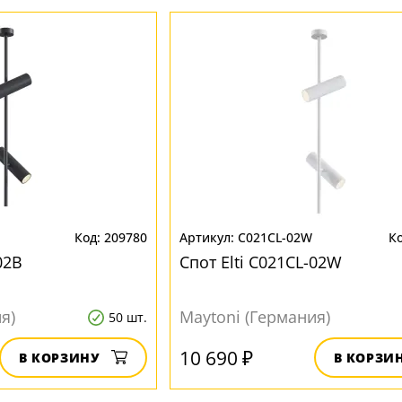
209780
C021CL-02W
02B
Спот Elti C021CL-02W
я)
Maytoni (Германия)
50 шт.
10 690 ₽
В КОРЗИНУ
В КОРЗИ