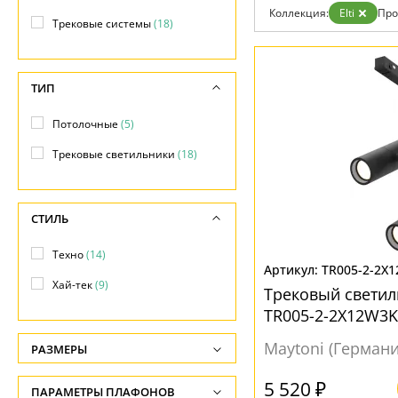
Гарантия
Коллекция:
Elti
Про
Трековые системы
(18)
Возврат
Отзывы
Установка
Дизайнерам
ТИП
Бренды
Контакты
Потолочные
(5)
Трековые светильники
(18)
СТИЛЬ
Техно
(14)
TR005-2-2X
Хай-тек
(9)
Трековый светиль
TR005-2-2X12W3K
Maytoni (Германи
РАЗМЕРЫ
Высота, см
5 520 ₽
ПАРАМЕТРЫ ПЛАФОНОВ