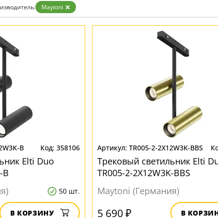
Золото
изводитель:
Maytoni
Прозрачные
Хром
Черные
12W3K-B
358106
TR005-2-2X12W3K-BBS
ник Elti Duo
Трековый светильник Elti D
-B
TR005-2-2X12W3K-BBS
я)
Maytoni (Германия)
50 шт.
5 690 ₽
В КОРЗИНУ
В КОРЗИ