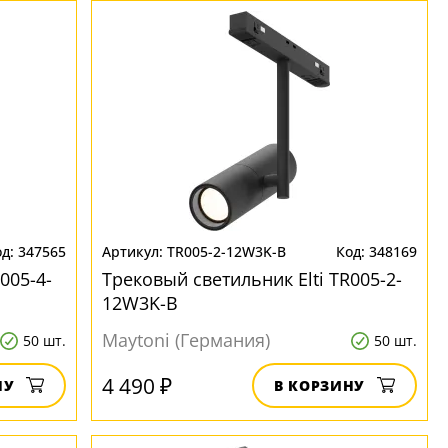
347565
TR005-2-12W3K-B
348169
005-4-
Трековый светильник Elti TR005-2-
12W3K-B
Maytoni (Германия)
50 шт.
50 шт.
4 490 ₽
НУ
В КОРЗИНУ