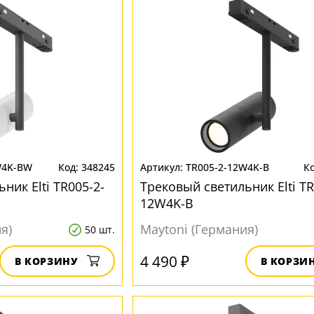
W4K-BW
348245
TR005-2-12W4K-B
ник Elti TR005-2-
Трековый светильник Elti TR
12W4K-B
я)
Maytoni (Германия)
50 шт.
4 490 ₽
В КОРЗИНУ
В КОРЗИ