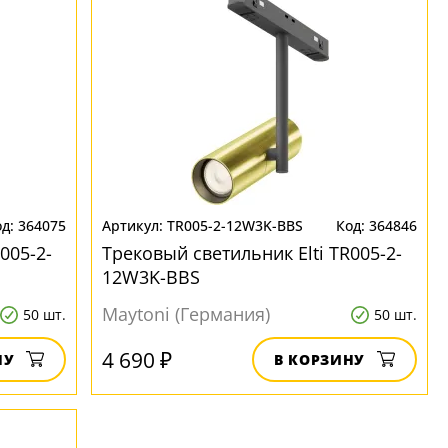
364075
TR005-2-12W3K-BBS
364846
005-2-
Трековый светильник Elti TR005-2-
12W3K-BBS
Maytoni (Германия)
50 шт.
50 шт.
4 690 ₽
НУ
В КОРЗИНУ