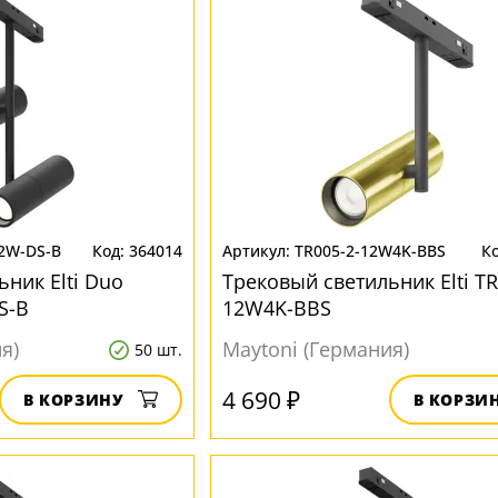
12W-DS-B
364014
TR005-2-12W4K-BBS
ник Elti Duo
Трековый светильник Elti TR
S-B
12W4K-BBS
я)
Maytoni (Германия)
50 шт.
4 690 ₽
В КОРЗИНУ
В КОРЗИ