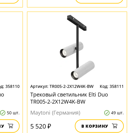
358110
TR005-2-2X12W4K-BW
358111
uo
Трековый светильник Elti Duo
TR005-2-2X12W4K-BW
Maytoni (Германия)
50 шт.
49 шт.
5 520 ₽
НУ
В КОРЗИНУ