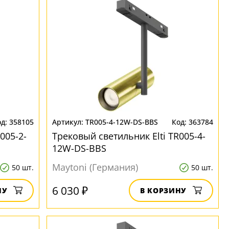
358105
TR005-4-12W-DS-BBS
363784
005-2-
Трековый светильник Elti TR005-4-
12W-DS-BBS
Maytoni (Германия)
50 шт.
50 шт.
6 030 ₽
НУ
В КОРЗИНУ