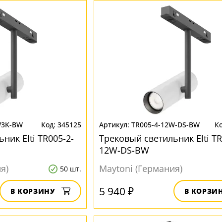
W3K-BW
345125
TR005-4-12W-DS-BW
ник Elti TR005-2-
Трековый светильник Elti TR
12W-DS-BW
я)
Maytoni (Германия)
50 шт.
5 940 ₽
В КОРЗИНУ
В КОРЗИ