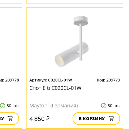
209778
C020CL-01W
209779
Спот Elti C020CL-01W
Maytoni (Германия)
50 шт.
50 шт.
4 850 ₽
НУ
В КОРЗИНУ