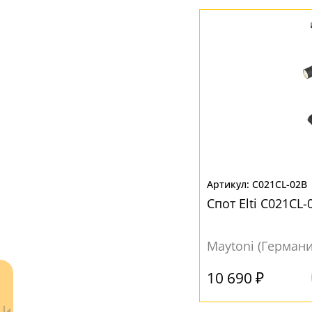
C021CL-02B
Спот Elti C021CL-
Maytoni (Германи
10 690 ₽