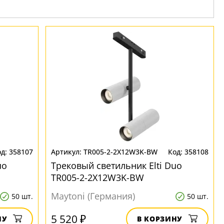
358107
TR005-2-2X12W3K-BW
358108
uo
Трековый светильник Elti Duo
TR005-2-2X12W3K-BW
Maytoni (Германия)
50 шт.
50 шт.
5 520 ₽
НУ
В КОРЗИНУ