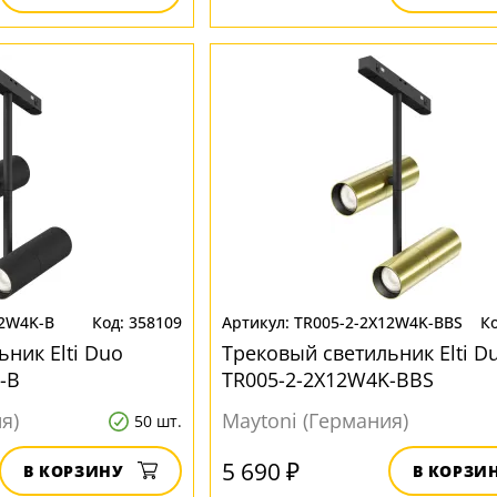
12W4K-B
358109
TR005-2-2X12W4K-BBS
ник Elti Duo
Трековый светильник Elti D
-B
TR005-2-2X12W4K-BBS
я)
Maytoni (Германия)
50 шт.
5 690 ₽
В КОРЗИНУ
В КОРЗИ