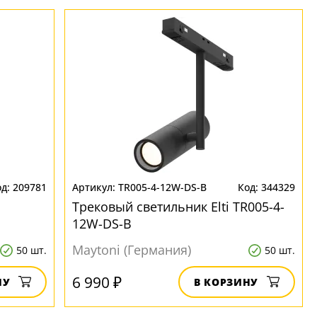
209781
TR005-4-12W-DS-B
344329
Трековый светильник Elti TR005-4-
12W-DS-B
Maytoni (Германия)
50 шт.
50 шт.
6 990 ₽
НУ
В КОРЗИНУ