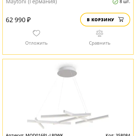
Maytoni (Германия)
8 шт.
62 990 ₽
В КОРЗИНУ
MOD016PL-L80WK
358084