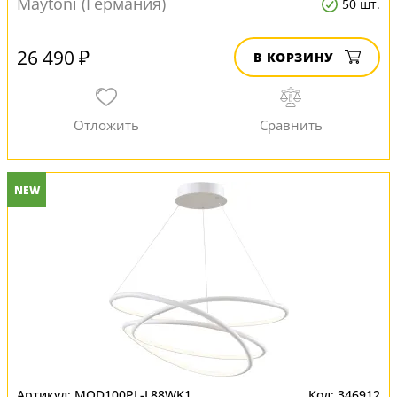
Maytoni (Германия)
50 шт.
26 490 ₽
В КОРЗИНУ
NEW
MOD100PL-L88WK1
346912