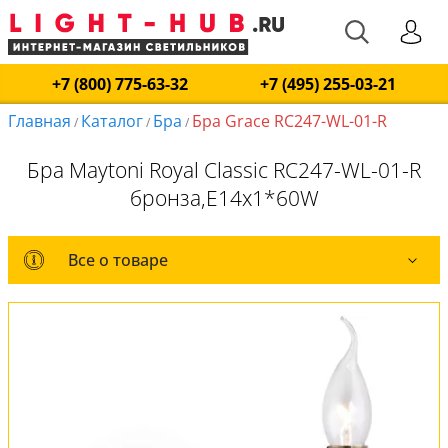
+7 (800) 775-63-32
+7 (495) 255-03-21
Главная
Каталог
Бра
Бра Grace RC247-WL-01-R
/
/
/
Бра Maytoni Royal Classic RC247-WL-01-R
бронза,E14x1*60W
Все о товаре
Все о товаре
Комплект лампочек
Вся коллекция