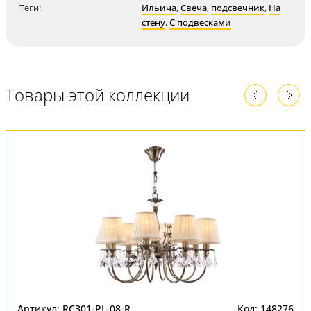
Теги:
Ильича
,
Свеча
,
подсвечник
,
На
стену
,
С подвесками
Товары этой коллекции
Артикул: RC301-PL-08-R
Код: 148276