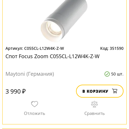
C055CL-L12W4K-Z-W
351590
Спот Focus Zoom C055CL-L12W4K-Z-W
Maytoni (Германия)
50 шт.
3 990 ₽
В КОРЗИНУ