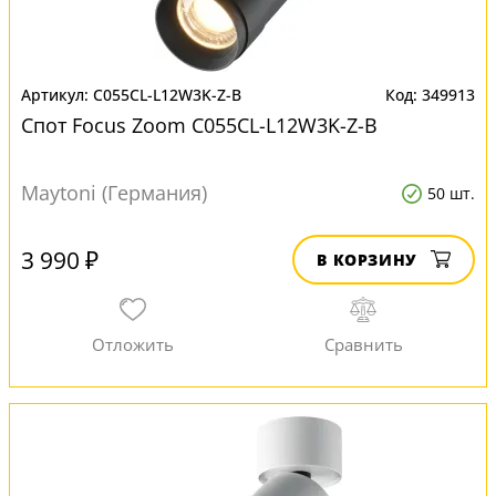
C055CL-L12W3K-Z-B
349913
Спот Focus Zoom C055CL-L12W3K-Z-B
Maytoni (Германия)
50 шт.
3 990 ₽
В КОРЗИНУ