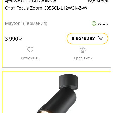
C055CL-L12W3K-Z-W
347928
Спот Focus Zoom C055CL-L12W3K-Z-W
Maytoni (Германия)
50 шт.
3 990 ₽
В КОРЗИНУ