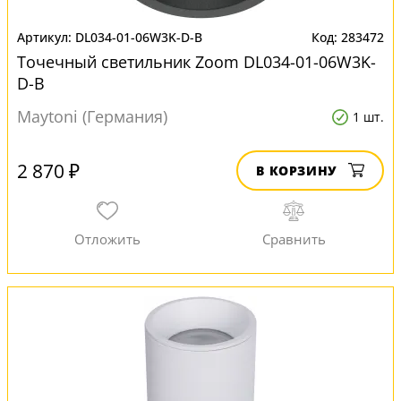
DL034-01-06W3K-D-B
283472
Точечный светильник Zoom DL034-01-06W3K-
D-B
Maytoni (Германия)
1 шт.
2 870 ₽
В КОРЗИНУ