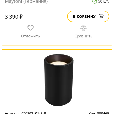
Maytoni (Германия)
50 шт.
3 390 ₽
В КОРЗИНУ
C029CL-01-S-B
300465