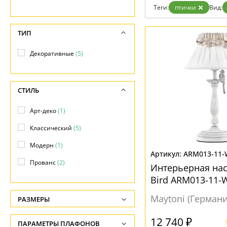
Гарантия
Теги:
птички
Вид:
Возврат
Отзывы
ТИП
Установка
Дизайнерам
Бренды
Декоративные
(5)
Контакты
СТИЛЬ
Арт-деко
(1)
Классический
(5)
Модерн
(1)
ARM013-11-
Прованс
(2)
Интерьерная на
Bird ARM013-11-
Maytoni (Германи
РАЗМЕРЫ
Высота, см
12 740 ₽
ПАРАМЕТРЫ ПЛАФОНОВ