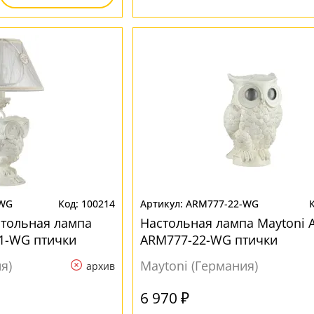
-WG
100214
ARM777-22-WG
стольная лампа
Настольная лампа Maytoni 
1-WG птички
ARM777-22-WG птички
я)
Maytoni (Германия)
архив
6 970 ₽