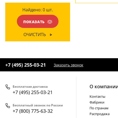
Найдено:
0
шт.
МАТЕРИАЛ
ПОКАЗАТЬ
Лен
(1)
Органза
(2)
ОЧИСТИТЬ
ПВХ
(1)
Стекло
(1)
Текстиль
(1)
+7 (495) 255-03-21
Заказать звонок
Ткань
(4)
ЦВЕТ ПЛАФОНОВ
О компани
Бесплатная доставка
+7 (495) 255-03-21
Бежевый
(1)
Контакты
Белый
(5)
Фабрики
Бесплатный звонок по России
По странам
+7 (800) 775-63-32
Распродажа