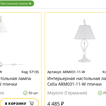
Золото
Настольные лампы
Прозрачные
Хром
Черные
W
57135
ARM031-11-W
стольная лампа
Интерьерная настольная л
W птички
Cella ARM031-11-W птички
я)
Maytoni (Германия)
50 шт.
П
4 485 ₽
В КОРЗИНУ