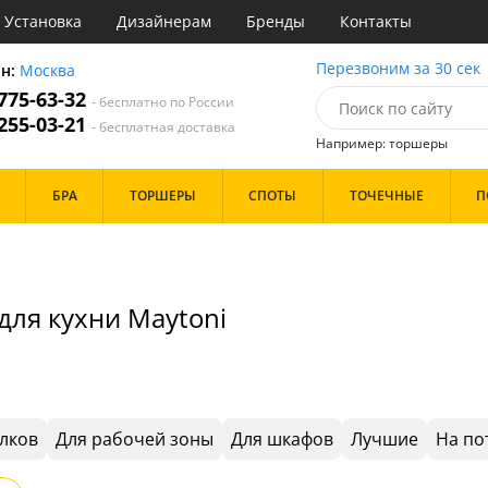
Установка
Дизайнерам
Бренды
Контакты
ы
Перезвоним за 30 сек
он:
Москва
 775-63-32
- бесплатно по России
атегории
 255-03-21
- бесплатная доставка
Например: торшеры
Стиль
Назначение
Дизайн/Форма
БРА
ТОРШЕРЫ
СПОТЫ
ТОЧЕЧНЫЕ
П
деко
Гостиная
Тарелки
ссический
Зал
Шары
т
Кабинет
имализм
Кафе
Особенности
ерн
Коридор и прихожая
для кухни Maytoni
ванс
Кухня
ро
Офис
ндинавский
Прихожая
Бренд
ременный
Спальня
но
ристика
Цвет
тек
лков
Для рабочей зоны
Для шкафов
Лучшие
На по
Белые
Бронза