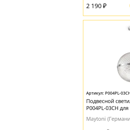
2 190 ₽
Желтый
(14)
Золото
(25)
Коньячный
(3)
Коричневый
(3)
Красный
(2)
Латунь
(1)
Прозрачный
(33)
Розовый
(2)
Серебро
(7)
P004PL-03C
Серый
(31)
Подвесной свети
Синий
(2)
P004PL-03CH для
Хром
(1)
Maytoni (Германи
Черный
(126)