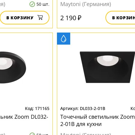
я)
Maytoni (Германия)
50 шт.
2 190 ₽
В КОРЗИНУ
В КОРЗИ
171165
DL033-2-01B
ьник Zoom DL032-
Точечный светильник Zoom
2-01B для кухни