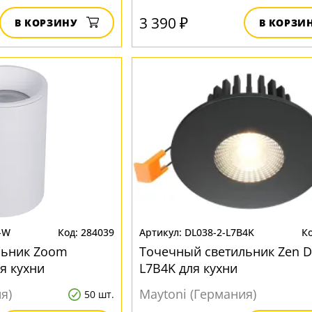
3 390 ₽
В КОРЗИНУ
В КОРЗИ
-W
284039
DL038-2-L7B4K
льник Zoom
Точечный светильник Zen D
я кухни
L7B4K для кухни
я)
Maytoni (Германия)
50 шт.