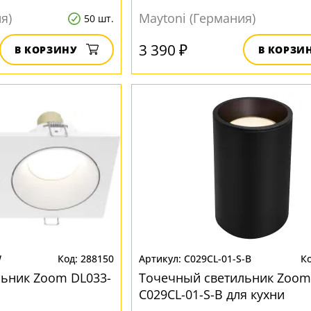
я)
Maytoni (Германия)
50 шт.
3 390 ₽
В КОРЗИНУ
В КОРЗИ
W
288150
C029CL-01-S-B
ьник Zoom DL033-
Точечный светильник Zoom
C029CL-01-S-B для кухни