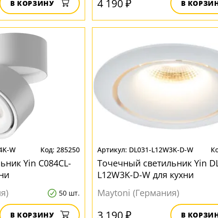
4 190 ₽
В КОРЗИНУ
В КОРЗИ
4K-W
285250
DL031-L12W3K-D-W
ьник Yin C084CL-
Точечный светильник Yin D
ни
L12W3K-D-W для кухни
я)
Maytoni (Германия)
50 шт.
3 190 ₽
В КОРЗИНУ
В КОРЗИ