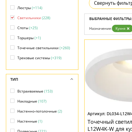
Свернуть фильт
Гарантия
Люстры
(+114)
Возврат
Отзывы
Светильники
(228)
ВЫБРАННЫЕ ФИЛЬТРЫ
Установка
Дизайнерам
Споты
(+25)
Назначение:
Кухня
Бренды
Контакты
Торшеры
(+1)
Точечные светильники
(+260)
Трековые системы
(+319)
ТИП
Встраиваемые
(153)
Накладные
(107)
Настенно-потолочные
(2)
DL034-L12W
Точечный светил
Настенные
(1)
L12W4K-W для ку
Подвесные
(221)