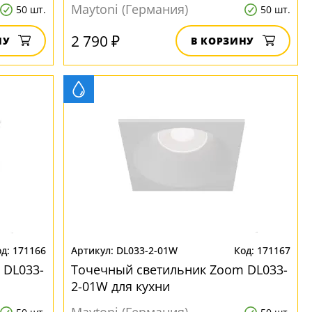
Maytoni (Германия)
50 шт.
50 шт.
2 790 ₽
НУ
В КОРЗИНУ
171166
DL033-2-01W
171167
 DL033-
Точечный светильник Zoom DL033-
2-01W для кухни