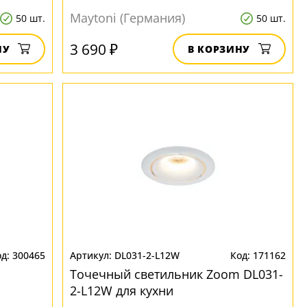
Maytoni (Германия)
50 шт.
50 шт.
3 690 ₽
НУ
В КОРЗИНУ
300465
DL031-2-L12W
171162
Точечный светильник Zoom DL031-
2-L12W для кухни