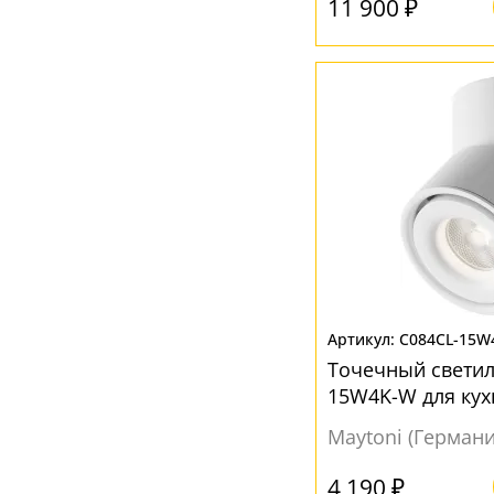
11 900 ₽
Янтарный
(5)
C084CL-15W
Точечный светил
15W4K-W для кух
Maytoni (Германи
4 190 ₽