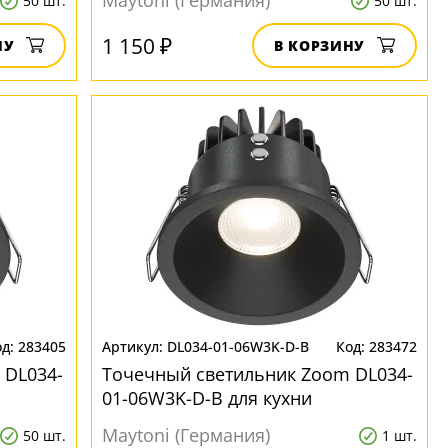
Maytoni (Германия)
50 шт.
50 шт.
1 150 ₽
НУ
В КОРЗИНУ
283405
DL034-01-06W3K-D-B
283472
 DL034-
Точечный светильник Zoom DL034-
01-06W3K-D-B для кухни
Maytoni (Германия)
50 шт.
1 шт.