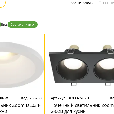
р
СОРТИРОВАТЬ:
Золото
Прозрачные
Хром
:
Черные
Вид:
Светильники
4K-W
285280
DL033-2-02B
ьник Zoom DL034-
Точечный светильник Zoom
хни
2-02B для кухни