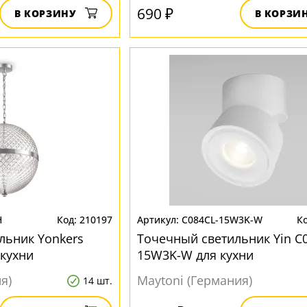
690 ₽
В КОРЗИНУ
В КОРЗИ
H
210197
C084CL-15W3K-W
льник Yonkers
Точечный светильник Yin C
 кухни
15W3K-W для кухни
я)
Maytoni (Германия)
14 шт.