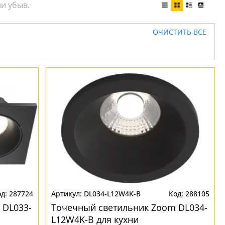
ОЧИСТИТЬ ВСЕ
287724
DL034-L12W4K-B
288105
 DL033-
Точечный светильник Zoom DL034-
L12W4K-B для кухни