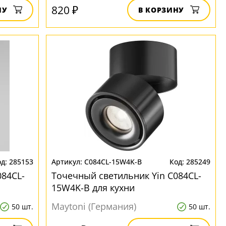
820 ₽
НУ
В КОРЗИНУ
285153
C084CL-15W4K-B
285249
084CL-
Точечный светильник Yin C084CL-
15W4K-B для кухни
Maytoni (Германия)
50 шт.
50 шт.