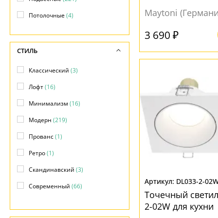
Maytoni (Германи
Потолочные
(4)
3 690 ₽
СТИЛЬ
Классический
(3)
Лофт
(16)
Минимализм
(16)
Модерн
(219)
Прованс
(1)
Ретро
(1)
Скандинавский
(3)
DL033-2-02
Современный
(66)
Точечный светил
Техно
(221)
2-02W для кухни