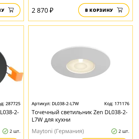
2 870 ₽
НУ
В КОРЗИНУ
287725
DL038-2-L7W
171176
L038-2-
Точечный светильник Zen DL038-2-
L7W для кухни
Maytoni (Германия)
2 шт.
2 шт.