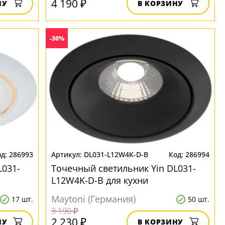
4 190 ₽
НУ
В КОРЗИНУ
-30%
286993
DL031-L12W4K-D-B
286994
L031-
Точечный светильник Yin DL031-
L12W4K-D-B для кухни
Maytoni (Германия)
17 шт.
50 шт.
3 190 ₽
2 230 ₽
НУ
В КОРЗИНУ