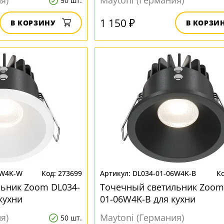
я)
Maytoni (Германия)
50 шт.
1 150 ₽
В КОРЗИНУ
В КОРЗИ
6W4K-W
273699
DL034-01-06W4K-B
ьник Zoom DL034-
Точечный светильник Zoom
кухни
01-06W4K-B для кухни
я)
Maytoni (Германия)
50 шт.