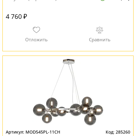
4 760 ₽
MOD545PL-11CH
285260