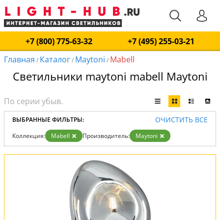
+7 (800) 775-63-32
+7 (495) 255-03-21
Главная
Каталог
Maytoni
Mabell
/
/
/
Светильники maytoni mabell Maytoni
ОЧИСТИТЬ ВСЕ
ВЫБРАННЫЕ ФИЛЬТРЫ:
Коллекция:
Mabell
Производитель:
Maytoni