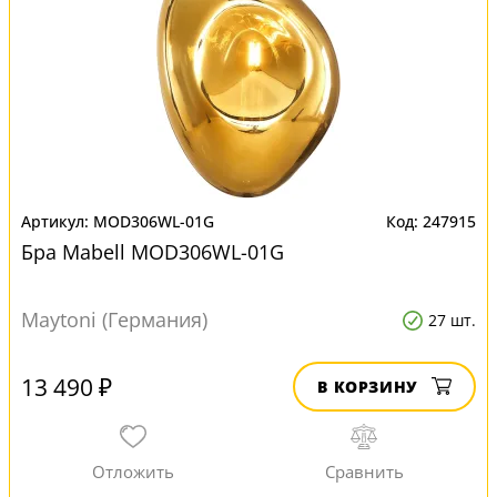
MOD306WL-01G
247915
Бра Mabell MOD306WL-01G
Maytoni (Германия)
27 шт.
13 490 ₽
В КОРЗИНУ