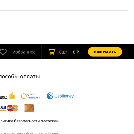
Избранное
0
шт.
0
₽
ОФОРМИТЬ
пособы оплаты
литика безопасности платежей
 используем файлы cookie для