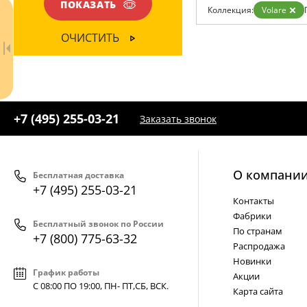
ПОКАЗАТЬ
Гарантия
Коллекция:
Volare
Возврат
Отзывы
ОЧИСТИТЬ
Установка
Дизайнерам
Бренды
Контакты
+7 (495) 255-03-21
Заказать звонок
О компани
Бесплатная доставка
+7 (495) 255-03-21
Контакты
Фабрики
Ваш регион:
Москва
Бесплатный звонок по России
По странам
+7 (800) 775-63-32
+7 (800) 775-63-32
Распродажа
- бесплатно по России
Новинки
+7 (495) 255-03-21
- бесплатная доставка
График работы
Акции
С 08:00 ПО 19:00, ПН- ПТ,
СБ, ВСК
.
Карта сайта